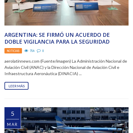
ARGENTINA: SE FIRMÓ UN ACUERDO DE
DOBLE VIGILANCIA PARA LA SEGURIDAD
OPERACIONAL AERONÁUTICA CON URUGUAY
NOTICIAS
754
0
aerolatinnews.com (Fuente/imagen) La Administración Nacional de
Aviación Civil (ANAC) y la Dirección Nacional de Aviación Civil e
Infraestructura Aeronáutica (DINACIA) ...
LEER MÁS
5
MAR