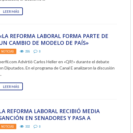
LEER MÁS
«LA REFORMA LABORAL FORMA PARTE DE
UN CAMBIO DE MODELO DE PAÍS»
NOTICIAS
255
0
perfil.com Advirtió Carlos Heller en «QR!» durante el debate
en Diputados. En el programa de Canal E analizaron la discusión
..
LEER MÁS
LA REFORMA LABORAL RECIBIÓ MEDIA
SANCIÓN EN SENADORES Y PASA A
DIPUTADOS
NOTICIAS
332
0