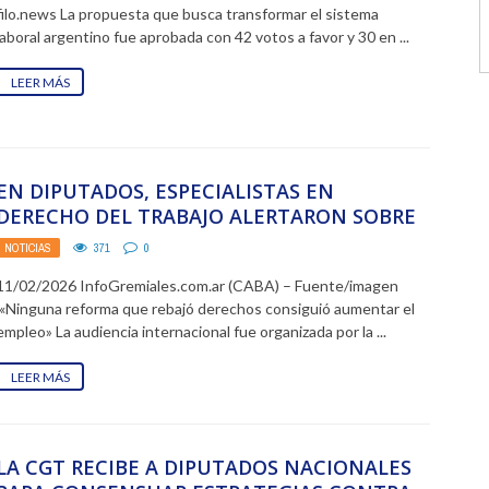
filo.news La propuesta que busca transformar el sistema
laboral argentino fue aprobada con 42 votos a favor y 30 en ...
LEER MÁS
EN DIPUTADOS, ESPECIALISTAS EN
DERECHO DEL TRABAJO ALERTARON SOBRE
LOS RIESGOS DE LA REFORMA LABORAL:
NOTICIAS
371
0
11/02/2026 InfoGremiales.com.ar (CABA) – Fuente/imagen
«Ninguna reforma que rebajó derechos consiguió aumentar el
empleo» La audiencia internacional fue organizada por la ...
LEER MÁS
LA CGT RECIBE A DIPUTADOS NACIONALES