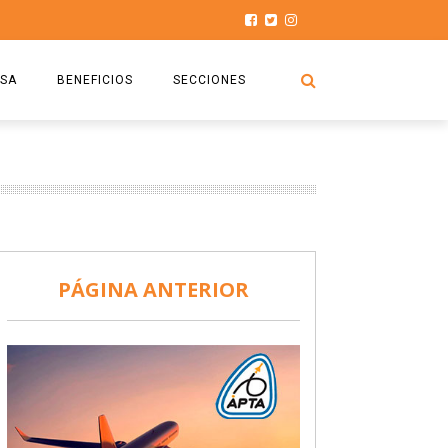
SA
BENEFICIOS
SECCIONES
O.S.P.T.A
NOTICIAS
COMISIÓN
HISTORIAS DE LUCHA
027
CAPACITACIÓN
PRENSA
DOCUMENTOS
SEGURIDAD AÉREA
PÁGINA ANTERIOR
SEGURO DE SEPELIOS
TURISMO Y RECREACIÓN
VIDEOS