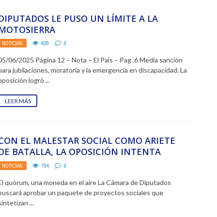
DIPUTADOS LE PUSO UN LÍMITE A LA
MOTOSIERRA
NOTICIAS
620
0
05/06/2025 Página 12 – Nota – El País – Pag. 6 Media sanción
para jubilaciones, moratoria y la emergencia en discapacidad. La
oposición logró ...
LEER MÁS
CON EL MALESTAR SOCIAL COMO ARIETE
DE BATALLA, LA OPOSICIÓN INTENTA
SESIONAR POR FONDOS PARA ...
NOTICIAS
704
0
El quórum, una moneda en el aire La Cámara de Diputados
buscará aprobar un paquete de proyectos sociales que
sintetizan ...