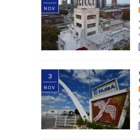
NOV
3
NOV