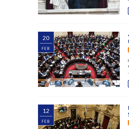
20
FEB
.
12
FEB