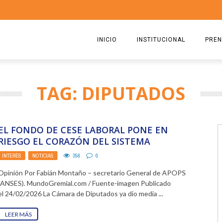
INICIO
INSTITUCIONAL
PREN
QUIENES SOMOS
2026
TAG: DIPUTADOS
ESTATUTO
2025
COMISIÓN DIRECTIVA 2023-2
2024
EL FONDO DE CESE LABORAL PONE EN
RICARDO CIRIELLI
2023
RIESGO EL CORAZÓN DEL SISTEMA
PREVISIONAL
INTERÉS
,
NOTICIAS
356
0
2022
Opinión Por Fabián Montaño – secretario General de APOPS
2021
(ANSES). MundoGremial.com / Fuente-imagen Publicado
el 24/02/2026 La Cámara de Diputados ya dio media ...
2020
LEER MÁS
2019