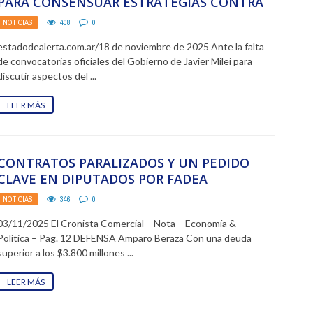
PARA CONSENSUAR ESTRATEGIAS CONTRA
LA FLEXIBILIZACIÓN LABORAL
NOTICIAS
408
0
estadodealerta.com.ar/18 de noviembre de 2025 Ante la falta
de convocatorias oficiales del Gobierno de Javier Milei para
discutir aspectos del ...
LEER MÁS
CONTRATOS PARALIZADOS Y UN PEDIDO
CLAVE EN DIPUTADOS POR FADEA
NOTICIAS
346
0
03/11/2025 El Cronista Comercial – Nota – Economía &
Política – Pag. 12 DEFENSA Amparo Beraza Con una deuda
superior a los $3.800 millones ...
LEER MÁS