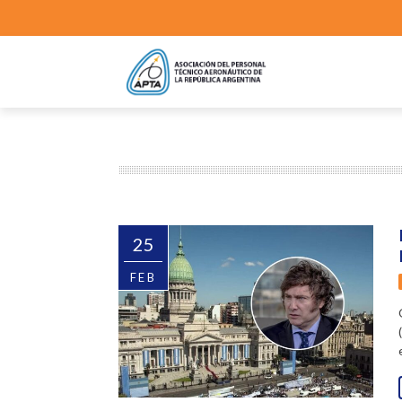
25
FEB