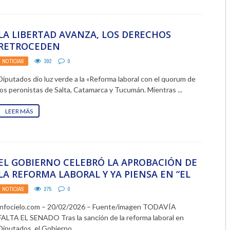
2018
LA LIBERTAD AVANZA, LOS DERECHOS
2017
RETROCEDEN
2016
NOTICIAS
392
0
Diputados dio luz verde a la «Reforma laboral con el quorum de
2015
los peronistas de Salta, Catamarca y Tucumán. Mientras ...
2014
LEER MÁS
2013
2012
EL GOBIERNO CELEBRÓ LA APROBACIÓN DE
2011
LA REFORMA LABORAL Y YA PIENSA EN “EL
RESTO ...
2010
NOTICIAS
275
0
infocielo.com – 20/02/2026 – Fuente/imagen TODAVÍA
2009
FALTA EL SENADO Tras la sanción de la reforma laboral en
Diputados, el Gobierno ...