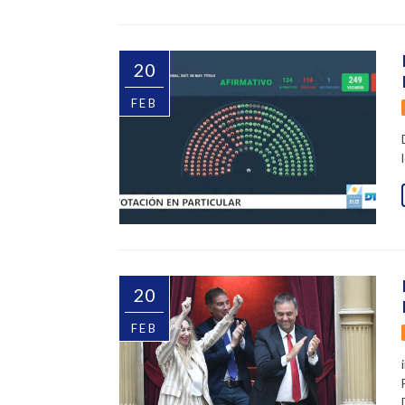
20
FEB
20
FEB