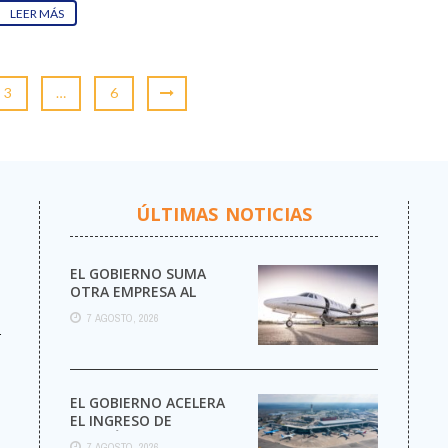
LEER MÁS
3
…
6
ÚLTIMAS NOTICIAS
EL GOBIERNO SUMA
OTRA EMPRESA AL
NEGOCIO DE LOS VUELOS
7 AGOSTO, 2026
PRIVADOS
r
EL GOBIERNO ACELERA
EL INGRESO DE
AEROLÍNEAS
7 AGOSTO, 2026