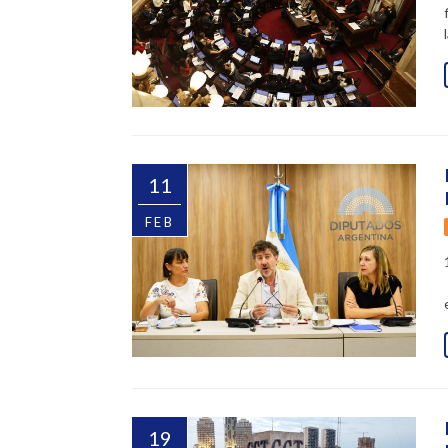
11
FEB
19