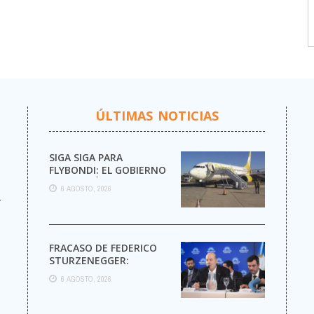
ÚLTIMAS NOTICIAS
SIGA SIGA PARA
FLYBONDI: EL GOBIERNO
AUTORIZÓ LA VENTA DE
6 AGOSTO, 2026
MÁS PASAJES
r
FRACASO DE FEDERICO
STURZENEGGER:
6 AGOSTO, 2026