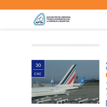
30
ENE