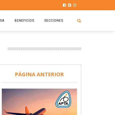
SA
BENEFICIOS
SECCIONES
O.S.P.T.A
NOTICIAS
Z
COMISIÓN
HISTORIAS DE LUCHA
027
CAPACITACIÓN
PRENSA
DOCUMENTOS
SEGURIDAD AÉREA
PÁGINA ANTERIOR
SEGURO DE SEPELIOS
TURISMO Y RECREACIÓN
VIDEOS