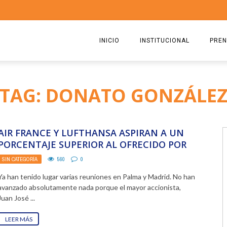
INICIO
INSTITUCIONAL
PREN
QUIENES SOMOS
2026
TAG: DONATO GONZÁLE
ESTATUTO
2025
COMISIÓN DIRECTIVA 2023-2
2024
AIR FRANCE Y LUFTHANSA ASPIRAN A UN
RICARDO CIRIELLI
2023
PORCENTAJE SUPERIOR AL OFRECIDO POR
LOS HIDALGO
SIN CATEGORÍA
560
0
2022
Ya han tenido lugar varias reuniones en Palma y Madrid. No han
2021
avanzado absolutamente nada porque el mayor accionista,
Juan José ...
2020
LEER MÁS
2019