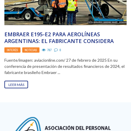
EMBRAER E195-E2 PARA AEROLÍNEAS
ARGENTINAS: EL FABRICANTE CONSIDERA
SUSPENDIDA SU INCORPORACIÓN
INTERÉS
,
NOTICIAS
767
0
Fuente/imagen: aviacionline.com/ 27 de febrero de 2025 En su
conferencia de presentación de resultados financieros de 2024, el
fabricante brasileño Embraer ...
LEER MÁS