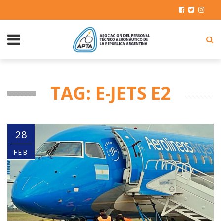
TAG: E-JETS E2
28
FEB