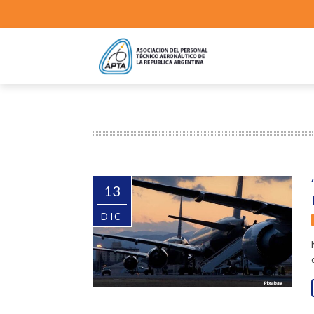
13
DIC