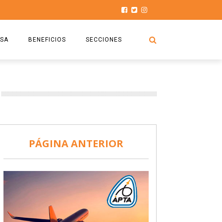
SA
BENEFICIOS
SECCIONES
O.S.P.T.A
NOTICIAS
COMISIÓN
HISTORIAS DE LUCHA
027
CAPACITACIÓN
PRENSA
DOCUMENTOS
SEGURIDAD AÉREA
PÁGINA ANTERIOR
SEGURO DE SEPELIOS
TURISMO Y RECREACIÓN
VIDEOS