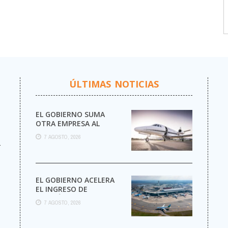
ÚLTIMAS NOTICIAS
EL GOBIERNO SUMA
OTRA EMPRESA AL
NEGOCIO DE LOS VUELOS
7 AGOSTO, 2026
PRIVADOS
r
EL GOBIERNO ACELERA
EL INGRESO DE
AEROLÍNEAS
7 AGOSTO, 2026
EXTRANJERAS CON
MENOS TRÁMITES