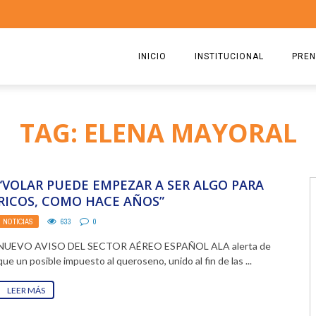
INICIO
INSTITUCIONAL
PREN
QUIENES SOMOS
2026
TAG: ELENA MAYORAL
ESTATUTO
2025
COMISIÓN DIRECTIVA 2023-2
2024
“VOLAR PUEDE EMPEZAR A SER ALGO PARA
RICARDO CIRIELLI
2023
RICOS, COMO HACE AÑOS”
NOTICIAS
633
0
2022
NUEVO AVISO DEL SECTOR AÉREO ESPAÑOL ALA alerta de
2021
que un posible impuesto al queroseno, unido al fin de las ...
2020
LEER MÁS
2019