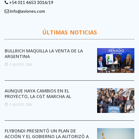
+54 011 4653 3016/19
info@aviones.com
ÚLTIMAS NOTICIAS
BULLRICH MAQUILLA LA VENTA DE LA
ARGENTINA
5 AGOSTO, 2026
AUNQUE HAYA CAMBIOS EN EL
PROYECTO, LA CGT MARCHA AL
CONGRESO CONTRA LA LEY DE ...
5 AGOSTO, 2026
FLYBONDI PRESENTÓ UN PLAN DE
ACCIÓN Y EL GOBIERNO LA AUTORIZÓ A