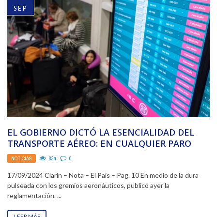
SEP
EL GOBIERNO DICTÓ LA ESENCIALIDAD DEL
TRANSPORTE AÉREO: EN CUALQUIER PARO
DEBERÁ HABER 50% DE ...
NOTICIAS
834
0
17/09/2024 Clarín – Nota – El País – Pag. 10 En medio de la dura
pulseada con los gremios aeronáuticos, publicó ayer la
reglamentación. ...
LEER MÁS