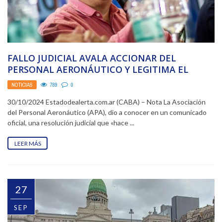
FALLO JUDICIAL AVALA ACCIONAR DEL
PERSONAL AERONÁUTICO Y LEGITIMA EL
DERECHO A HUELGA VS. LA «ESENCIALIDAD»
NOTICIAS
789
0
DEL ...
30/10/2024 Estadodealerta.com.ar (CABA) – Nota La Asociación
del Personal Aeronáutico (APA), dio a conocer en un comunicado
oficial, una resolución judicial que «hace ...
LEER MÁS
27
SEP