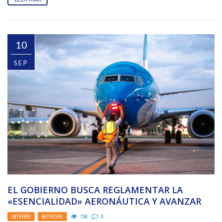
10
SEP
EL GOBIERNO BUSCA REGLAMENTAR LA
«ESENCIALIDAD» AERONÁUTICA Y AVANZAR
CON LA PRIVATIZACIÓN DE AEROLÍNEAS
INTERÉS
,
NOTICIAS
736
0