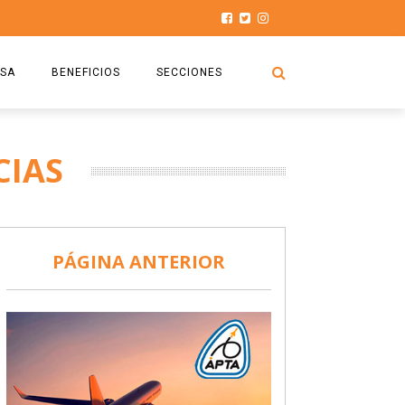
SA
BENEFICIOS
SECCIONES
O.S.P.T.A
NOTICIAS
CIAS
COMISIÓN
HISTORIAS DE LUCHA
027
CAPACITACIÓN
PRENSA
DOCUMENTOS
SEGURIDAD AÉREA
PÁGINA ANTERIOR
SEGURO DE SEPELIOS
TURISMO Y RECREACIÓN
VIDEOS