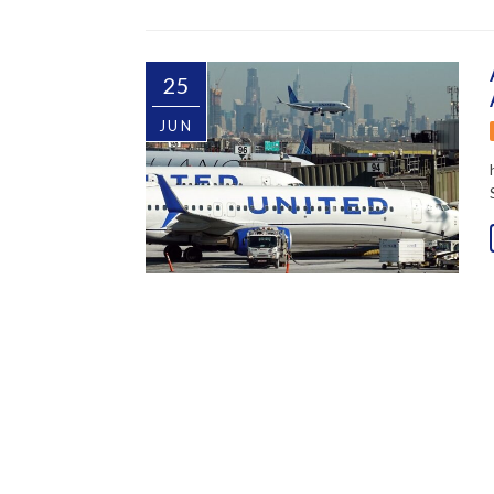
25
JUN