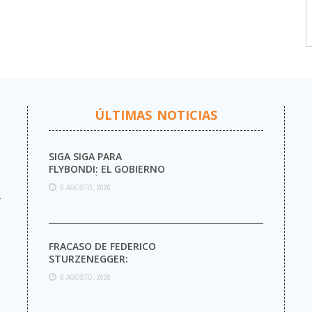
ÚLTIMAS NOTICIAS
SIGA SIGA PARA
FLYBONDI: EL GOBIERNO
AUTORIZÓ LA VENTA DE
6 AGOSTO, 2026
MÁS PASAJES
r
FRACASO DE FEDERICO
STURZENEGGER:
6 AGOSTO, 2026