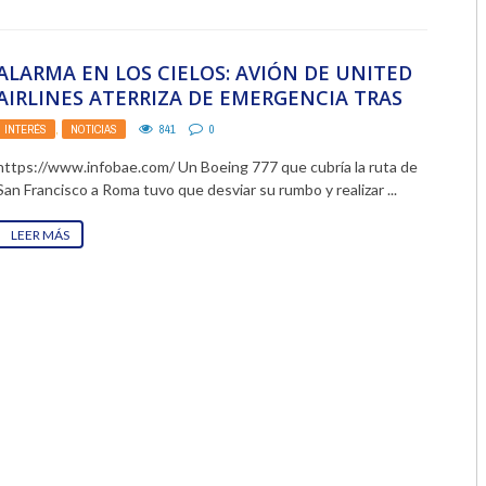
2018
ALARMA EN LOS CIELOS: AVIÓN DE UNITED
2017
AIRLINES ATERRIZA DE EMERGENCIA TRAS
EMITIR SEÑAL INTERNACIONAL ...
2016
INTERÉS
,
NOTICIAS
841
0
https://www.infobae.com/ Un Boeing 777 que cubría la ruta de
2015
San Francisco a Roma tuvo que desviar su rumbo y realizar ...
2014
LEER MÁS
2013
2012
2011
2010
2009