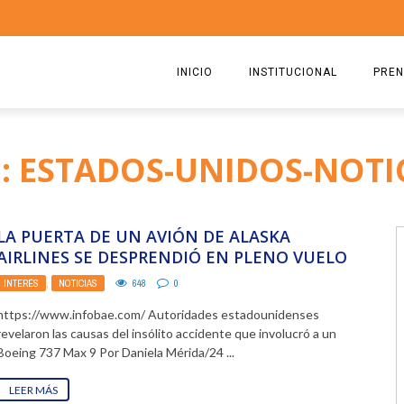
INICIO
INSTITUCIONAL
PREN
QUIENES SOMOS
2026
: ESTADOS-UNIDOS-NOTI
ESTATUTO
2025
COMISIÓN DIRECTIVA 2023-2
2024
LA PUERTA DE UN AVIÓN DE ALASKA
RICARDO CIRIELLI
2023
AIRLINES SE DESPRENDIÓ EN PLENO VUELO
POR OMISIONES ...
INTERÉS
,
NOTICIAS
648
0
2022
https://www.infobae.com/ Autoridades estadounidenses
2021
revelaron las causas del insólito accidente que involucró a un
Boeing 737 Max 9 Por Daniela Mérida/24 ...
2020
LEER MÁS
2019