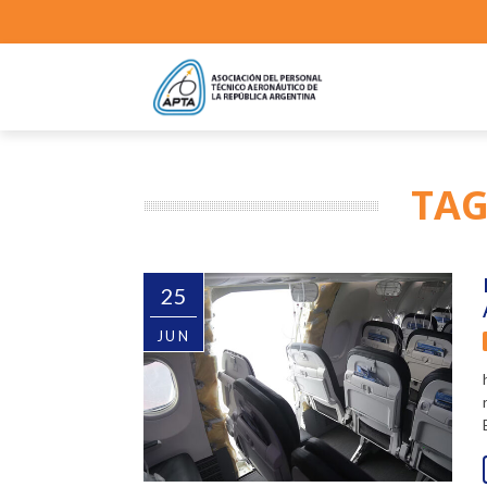
TAG
25
JUN