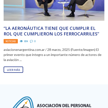
“LA AERONÁUTICA TIENE QUE CUMPLIR EL
ROL QUE CUMPLIERON LOS FERROCARRILES”
ALEJANDRO MAGARIÑOS, ENTREVISTA
NOTICIAS
684
0
aviacionenargentina.com.ar / 28 marzo, 2025 (Fuente/imagen) El
primer evento que integro a un importante número de actores de
la aviación ...
LEER MÁS