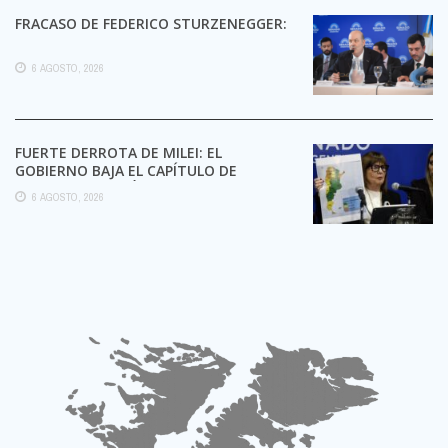
FRACASO DE FEDERICO STURZENEGGER:
6 AGOSTO, 2026
FUERTE DERROTA DE MILEI: EL
GOBIERNO BAJA EL CAPÍTULO DE
EXTRANJERIZACIÓN DE TIERRAS
6 AGOSTO, 2026