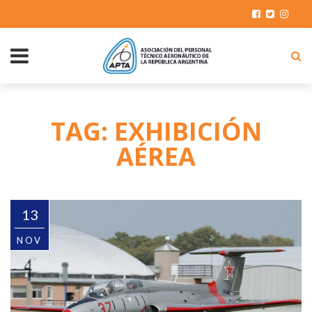
TAG: EXHIBICIÓN
AÉREA
13
NOV