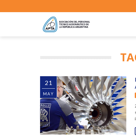
TA
21
MAY