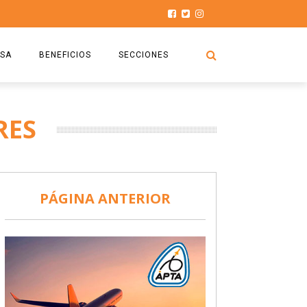
SA
BENEFICIOS
SECCIONES
O.S.P.T.A
NOTICIAS
RES
COMISIÓN
HISTORIAS DE LUCHA
027
CAPACITACIÓN
PRENSA
DOCUMENTOS
SEGURIDAD AÉREA
PÁGINA ANTERIOR
SEGURO DE SEPELIOS
TURISMO Y RECREACIÓN
VIDEOS