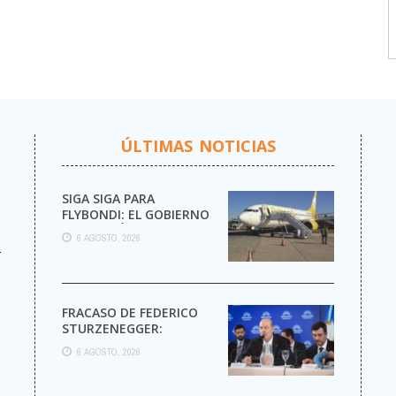
ÚLTIMAS NOTICIAS
SIGA SIGA PARA
FLYBONDI: EL GOBIERNO
AUTORIZÓ LA VENTA DE
6 AGOSTO, 2026
MÁS PASAJES
r
FRACASO DE FEDERICO
STURZENEGGER:
6 AGOSTO, 2026