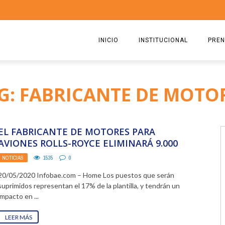
INICIO
INSTITUCIONAL
PREN
QUIENES SOMOS
2026
G: FABRICANTE DE MOTO
ESTATUTO
2025
COMISIÓN DIRECTIVA 2023-2
2024
EL FABRICANTE DE MOTORES PARA
RICARDO CIRIELLI
2023
AVIONES ROLLS-ROYCE ELIMINARÁ 9.000
EMPLEOS DE SUS ACTIVIDADES
NOTICIAS
1535
0
2022
COMERCIALES DEBIDO ...
20/05/2020 Infobae.com – Home Los puestos que serán
2021
suprimidos representan el 17% de la plantilla, y tendrán un
impacto en ...
2020
LEER MÁS
2019