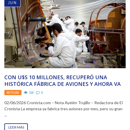
JUN
CON U$S 10 MILLONES, RECUPERÓ UNA
HISTÓRICA FÁBRICA DE AVIONES Y AHORA VA
POR LA MOVILIDAD AÉREA ...
NOTICIAS
319
0
02/06/2026 Cronista.com – Nota Ayelén Trujillo – Redactora de El
Cronista La empresa ya fabrica tres aviones por mes, pero su gran
...
LEER MÁS