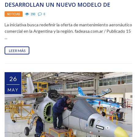
DESARROLLAN UN NUEVO MODELO DE
SERVICIOS MRO BASADO EN GESTIÓN ...
NOTICIAS
290
0
La iniciativa busca redefinir la oferta de mantenimiento aeronáutico
comercial en la Argentina y la región. fadeasa.com.ar / Publicado 15
...
LEER MÁS
26
MAY