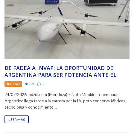
DE FADEA A INVAP: LA OPORTUNIDAD DE
ARGENTINA PARA SER POTENCIA ANTE EL
AVANCE DE LA INTELIGENCIA ...
NOTICIAS
179
0
24/07/2026 mdzol.com (Mendoza) – Nota Mookie Tenembaum
Argentina llega tarde a la carrera por la IA, pero conserva fábricas,
tecnología y conocimiento ...
LEER MÁS