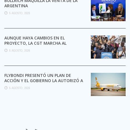
BULLRICH MAQUILLA LA VENTA DE LA
ARGENTINA
5 AGOSTO, 2026
AUNQUE HAYA CAMBIOS EN EL
PROYECTO, LA CGT MARCHA AL
CONGRESO CONTRA LA LEY DE ...
5 AGOSTO, 2026
FLYBONDI PRESENTÓ UN PLAN DE
ACCIÓN Y EL GOBIERNO LA AUTORIZÓ A
SEGUIR OPERANDO
5 AGOSTO, 2026