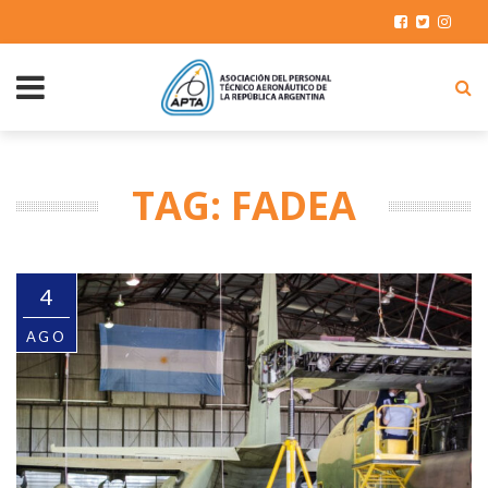
TAG: FADEA
4
AGO