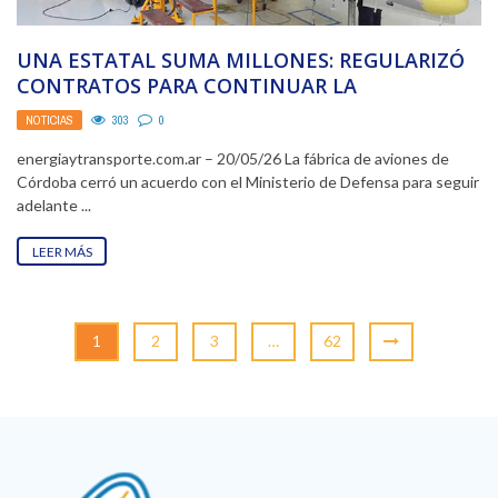
UNA ESTATAL SUMA MILLONES: REGULARIZÓ
CONTRATOS PARA CONTINUAR LA
PRODUCCIÓN DE AVIONES PAMPA Y PUCARÁ
NOTICIAS
303
0
energiaytransporte.com.ar – 20/05/26 La fábrica de aviones de
Córdoba cerró un acuerdo con el Ministerio de Defensa para seguir
adelante ...
LEER MÁS
1
2
3
…
62