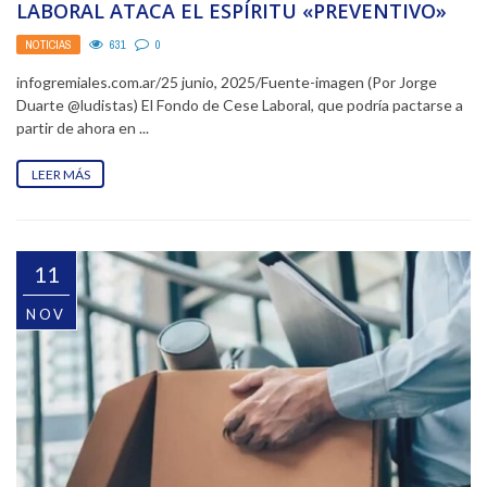
LABORAL ATACA EL ESPÍRITU «PREVENTIVO»
DE LA INDEMNIZACIÓN Y ...
NOTICIAS
631
0
infogremiales.com.ar/25 junio, 2025/Fuente-imagen (Por Jorge
Duarte @ludistas) El Fondo de Cese Laboral, que podría pactarse a
partir de ahora en ...
LEER MÁS
11
NOV