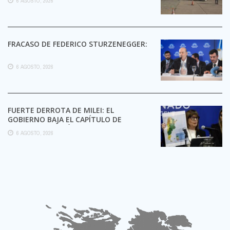
6 AGOSTO, 2026
FRACASO DE FEDERICO STURZENEGGER:
6 AGOSTO, 2026
FUERTE DERROTA DE MILEI: EL
GOBIERNO BAJA EL CAPÍTULO DE
EXTRANJERIZACIÓN DE TIERRAS
6 AGOSTO, 2026