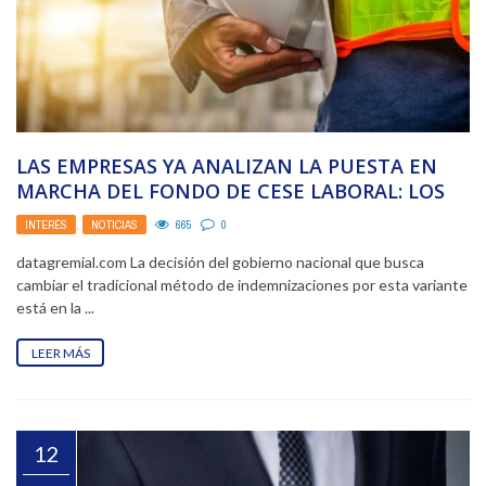
LAS EMPRESAS YA ANALIZAN LA PUESTA EN
MARCHA DEL FONDO DE CESE LABORAL: LOS
GREMIOS ...
INTERÉS
,
NOTICIAS
665
0
datagremial.com La decisión del gobierno nacional que busca
cambiar el tradicional método de indemnizaciones por esta variante
está en la ...
LEER MÁS
12