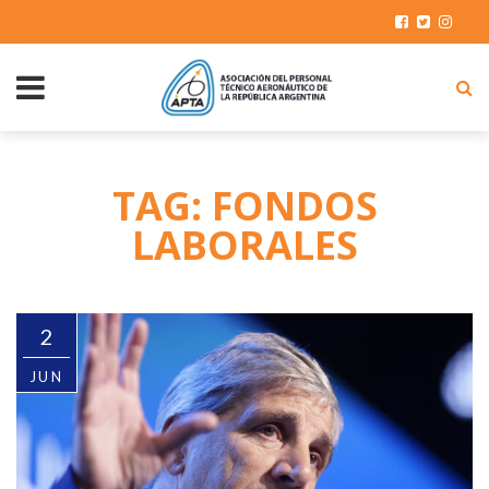
TAG: FONDOS
LABORALES
2
JUN