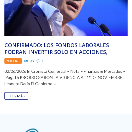
CONFIRMADO: LOS FONDOS LABORALES
PODRAN INVERTIR SOLO EN ACCIONES,
BONOS Y ON LOCALES
NOTICIAS
224
0
02/06/2026 El Cronista Comercial – Nota – Finanzas & Mercados –
Pag. 16 PRORROGARON LA VIGENCIA AL 1° DE NOVIEMBRE
Leandro Dario El Gobierno ...
LEER MÁS