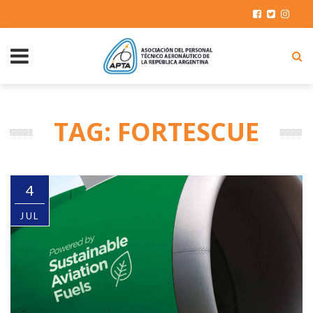
TAG: FORTESCUE
4
JUL