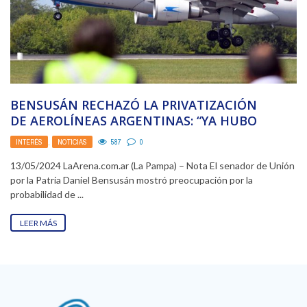
BENSUSÁN RECHAZÓ LA PRIVATIZACIÓN
DE AEROLÍNEAS ARGENTINAS: “YA HUBO
EXPERIENCIA NEFASTA”
INTERÉS
,
NOTICIAS
587
0
13/05/2024 LaArena.com.ar (La Pampa) – Nota El senador de Unión
por la Patria Daniel Bensusán mostró preocupación por la
probabilidad de ...
LEER MÁS