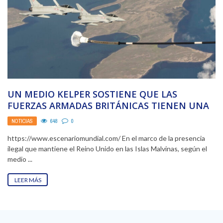
UN MEDIO KELPER SOSTIENE QUE LAS
FUERZAS ARMADAS BRITÁNICAS TIENEN UNA
“INCOMPARABLE LIBERTAD” PARA ENTRENAR
NOTICIAS
648
0
...
https://www.escenariomundial.com/ En el marco de la presencia
ilegal que mantiene el Reino Unido en las Islas Malvinas, según el
medio ...
LEER MÁS