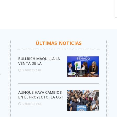
ÚLTIMAS NOTICIAS
BULLRICH MAQUILLA LA
VENTA DE LA
ARGENTINA
5 AGOSTO, 2026
r
AUNQUE HAYA CAMBIOS
EN EL PROYECTO, LA CGT
MARCHA AL CONGRESO
5 AGOSTO, 2026
CONTRA LA LEY DE ...