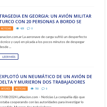
2018
TRAGEDIA EN GEORGIA: UN AVIÓN MILITAR
2017
TURCO CON 20 PERSONAS A BORDO SE
ESTRELLÓ TRAS ...
2016
NOTICIAS
428
0
lanacion.com.ar La aeronave de carga sufrió un desperfecto
2015
técnico y cayó en picada a los pocos minutos de despegar
desde ...
2014
LEER MÁS
2013
2012
EXPLOTÓ UN NEUMÁTICO DE UN AVIÓN DE
2011
DELTA Y MURIERON DOS TRABAJADORES
2010
CERCA DEL AEROPUERTO ...
INTERÉS
,
NOTICIAS
793
0
2009
27/08/2024 LaNacion.com – Noticias La compañía dijo que
estaba cooperando con las autoridades para investigar lo
sucedido. Mueren dos trabajadores ...