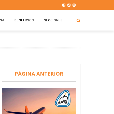
SA
BENEFICIOS
SECCIONES
O.S.P.T.A
NOTICIAS
COMISIÓN
HISTORIAS DE LUCHA
027
CAPACITACIÓN
PRENSA
DOCUMENTOS
SEGURIDAD AÉREA
PÁGINA ANTERIOR
SEGURO DE SEPELIOS
TURISMO Y RECREACIÓN
VIDEOS