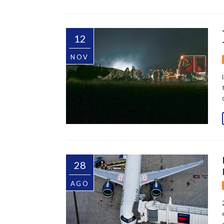
12
NOV
28
AGO