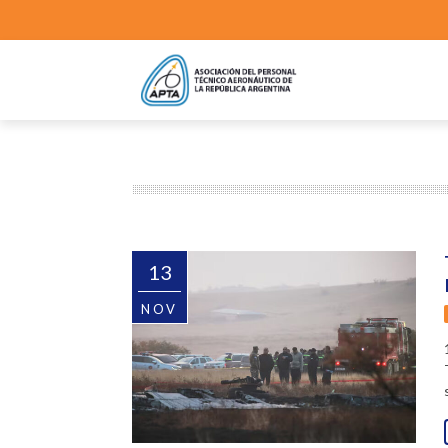
13
NOV