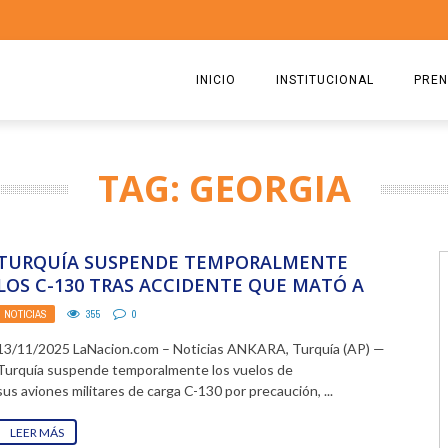
INICIO
INSTITUCIONAL
PREN
QUIENES SOMOS
2026
TAG: GEORGIA
ESTATUTO
2025
COMISIÓN DIRECTIVA 2023-2
2024
TURQUÍA SUSPENDE TEMPORALMENTE
RICARDO CIRIELLI
2023
LOS C-130 TRAS ACCIDENTE QUE MATÓ A
20 MILITARES
NOTICIAS
355
0
2022
13/11/2025 LaNacion.com – Noticias ANKARA, Turquía (AP) —
2021
Turquía suspende temporalmente los vuelos de
sus aviones militares de carga C-130 por precaución, ...
2020
LEER MÁS
2019