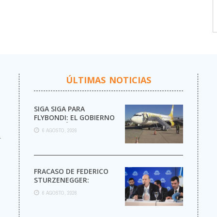
ÚLTIMAS NOTICIAS
SIGA SIGA PARA
FLYBONDI: EL GOBIERNO
AUTORIZÓ LA VENTA DE
6 AGOSTO, 2026
MÁS PASAJES
r
FRACASO DE FEDERICO
STURZENEGGER:
6 AGOSTO, 2026