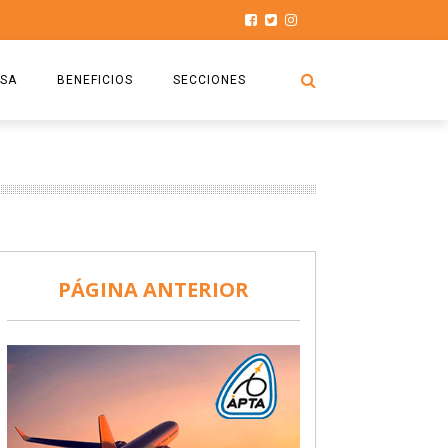
SA
BENEFICIOS
SECCIONES
O.S.P.T.A
NOTICIAS
COMISIÓN
HISTORIAS DE LUCHA
027
CAPACITACIÓN
PRENSA
DOCUMENTOS
SEGURIDAD AÉREA
PÁGINA ANTERIOR
SEGURO DE SEPELIOS
TURISMO Y RECREACIÓN
VIDEOS