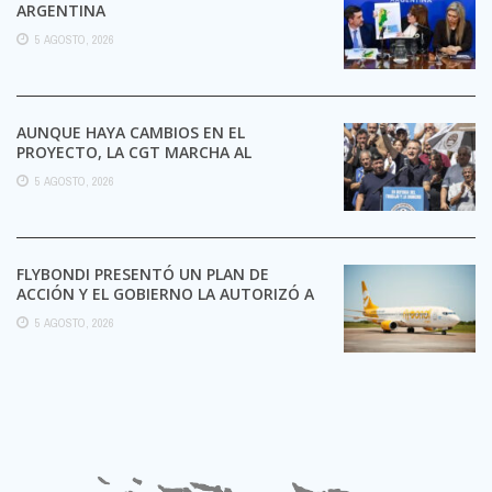
ARGENTINA
5 AGOSTO, 2026
AUNQUE HAYA CAMBIOS EN EL
PROYECTO, LA CGT MARCHA AL
CONGRESO CONTRA LA LEY DE ...
5 AGOSTO, 2026
FLYBONDI PRESENTÓ UN PLAN DE
ACCIÓN Y EL GOBIERNO LA AUTORIZÓ A
SEGUIR OPERANDO
5 AGOSTO, 2026