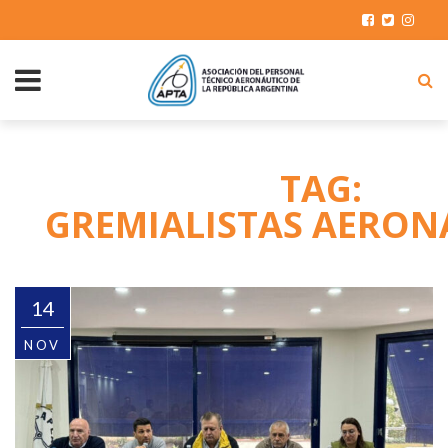
TAG:
GREMIALISTAS AERON
14
NOV