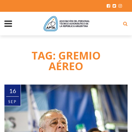
TAG: GREMIO
AÉREO
16
SEP