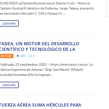
01/02/2023 LaOpinionAustral.com.ar (Santa Cruz) – Nota La
Opinión Austral El ministro de Defensa, Jorge Taiana, presentó
las aeronaves Hércules C-130 y Pampa III, ...
LEER MÁS
FADEA, UN MOTOR DEL DESARROLLO
CIENTÍFICO Y TECNOLÓGICO DE LA
ARGENTINA
NOTICIAS
1571
0
Publicada: 23 septiembre, 2022 – https://revistanyt.com.ar La
Fábrica Argentina de Aviones “Brig. San Martín” (FAdeA)
Sociedad Anónima (SA) ha logrado ...
LEER MÁS
FUERZA AÉREA SUMA HÉRCULES PARA