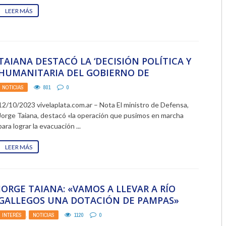
LEER MÁS
TAIANA DESTACÓ LA ‘DECISIÓN POLÍTICA Y
HUMANITARIA DEL GOBIERNO DE
PROTEGER A SUS CIUDADANOS’
NOTICIAS
801
0
12/10/2023 vivelaplata.com.ar – Nota El ministro de Defensa,
Jorge Taiana, destacó «la operación que pusimos en marcha
para lograr la evacuación ...
LEER MÁS
JORGE TAIANA: «VAMOS A LLEVAR A RÍO
GALLEGOS UNA DOTACIÓN DE PAMPAS»
INTERÉS
,
NOTICIAS
1120
0