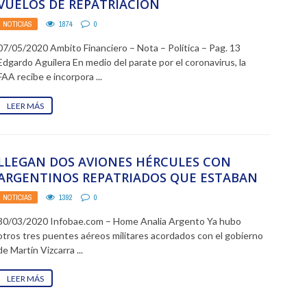
VUELOS DE REPATRIACIÓN
NOTICIAS
1874
0
07/05/2020 Ambito Financiero – Nota – Política – Pag. 13
Edgardo Aguilera En medio del parate por el coronavirus, la
FAA recibe e incorpora ...
LEER MÁS
LLEGAN DOS AVIONES HÉRCULES CON
ARGENTINOS REPATRIADOS QUE ESTABAN
VARADOS EN PERÚ
NOTICIAS
1392
0
30/03/2020 Infobae.com – Home Analia Argento Ya hubo
otros tres puentes aéreos militares acordados con el gobierno
de Martín Vizcarra ...
LEER MÁS