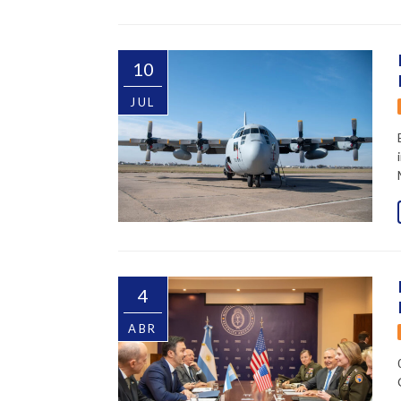
10
JUL
4
ABR