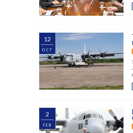
12
OCT
2
FEB