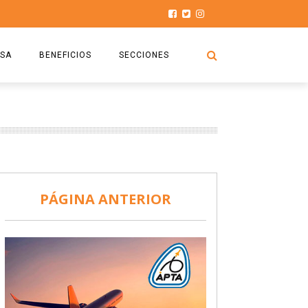
SA
BENEFICIOS
SECCIONES
O.S.P.T.A
NOTICIAS
COMISIÓN
HISTORIAS DE LUCHA
027
CAPACITACIÓN
PRENSA
DOCUMENTOS
SEGURIDAD AÉREA
PÁGINA ANTERIOR
SEGURO DE SEPELIOS
TURISMO Y RECREACIÓN
VIDEOS