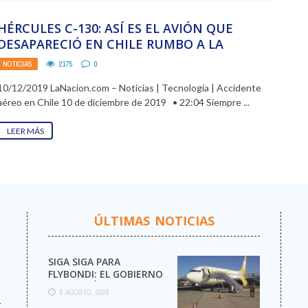
HÉRCULES C-130: ASÍ ES EL AVIÓN QUE
DESAPARECIÓ EN CHILE RUMBO A LA
ANTÁRTIDA CON ...
NOTICIAS
2175
0
10/12/2019 LaNacion.com – Noticias | Tecnología | Accidente
aéreo en Chile 10 de diciembre de 2019 • 22:04 Siempre ...
LEER MÁS
ÚLTIMAS NOTICIAS
SIGA SIGA PARA
FLYBONDI: EL GOBIERNO
AUTORIZÓ LA VENTA DE
6 AGOSTO, 2026
MÁS PASAJES
r