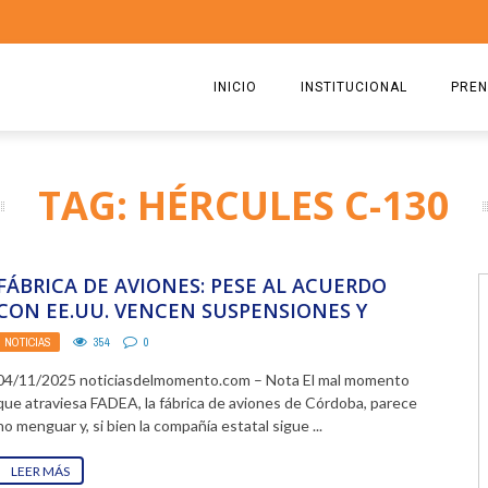
INICIO
INSTITUCIONAL
PREN
QUIENES SOMOS
2026
TAG: HÉRCULES C-130
ESTATUTO
2025
COMISIÓN DIRECTIVA 2023-2
2024
FÁBRICA DE AVIONES: PESE AL ACUERDO
RICARDO CIRIELLI
2023
CON EE.UU. VENCEN SUSPENSIONES Y
PELIGRAN 700 EMPLEOS
NOTICIAS
354
0
2022
04/11/2025 noticiasdelmomento.com – Nota El mal momento
2021
que atraviesa FADEA, la fábrica de aviones de Córdoba, parece
no menguar y, si bien la compañía estatal sigue ...
2020
LEER MÁS
2019