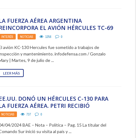
2018
LA FUERZA AÉREA ARGENTINA
2017
REINCORPORA EL AVIÓN HÉRCULES TC-69
2016
INTERÉS
,
NOTICIAS
1256
0
El avión KC-130 Hercules fue sometido a trabajos de
2015
inspección y mantenimiento. infodefensa.com / Gonzalo
Mary | Martes, 9 de julio de ...
2014
LEER MÁS
2013
2012
EE.UU. DONÓ UN HÉRCULES C-130 PARA
2011
LA FUERZA AÉREA. PETRI RECIBIÓ
2010
NOTICIAS
737
0
2009
04/04/2024 BAE – Nota – Política – Pag. 15 La titular del
Comando Sur inició su visita al país y ...