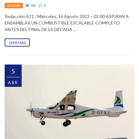
LÍQUIDO
NOTICIAS
660
0
Redacción A21 / Miércoles, 16 Agosto 2023 – 01:00 ASPIRAN A
ENSAMBLAR UN COMBUSTIBLE ESCALABLE COMPLETO
ANTES DEL FINAL DE LA DÉCADA ...
LEER MÁS
5
ABR