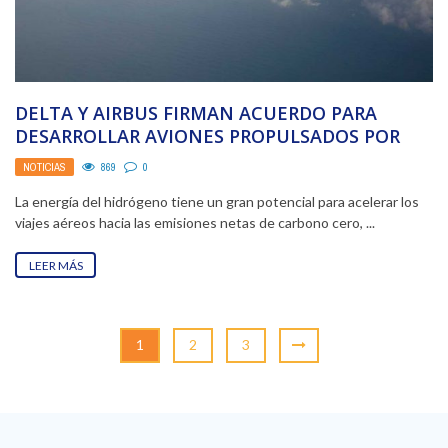
DELTA Y AIRBUS FIRMAN ACUERDO PARA
DESARROLLAR AVIONES PROPULSADOS POR
HIDRÓGENO
NOTICIAS
869
0
La energía del hidrógeno tiene un gran potencial para acelerar los
viajes aéreos hacia las emisiones netas de carbono cero, ...
LEER MÁS
1
2
3