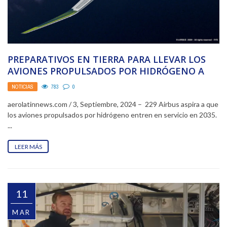
PREPARATIVOS EN TIERRA PARA LLEVAR LOS
AVIONES PROPULSADOS POR HIDRÓGENO A
LOS CIELOS
NOTICIAS
783
0
aerolatinnews.com / 3, Septiembre, 2024 – 229 Airbus aspira a que
los aviones propulsados por hidrógeno entren en servicio en 2035.
...
LEER MÁS
11
MAR