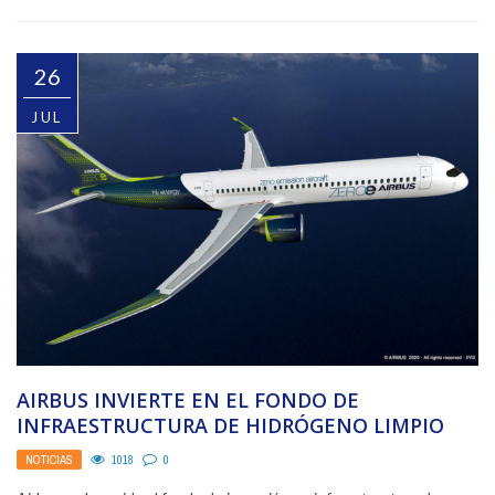
26
JUL
AIRBUS INVIERTE EN EL FONDO DE
INFRAESTRUCTURA DE HIDRÓGENO LIMPIO
MÁS GRANDE DEL MUNDO GESTIONADO ...
NOTICIAS
1018
0