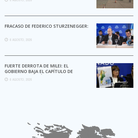
FRACASO DE FEDERICO STURZENEGGER:
6 AGOSTO, 2026
FUERTE DERROTA DE MILEI: EL
GOBIERNO BAJA EL CAPÍTULO DE
EXTRANJERIZACIÓN DE TIERRAS
6 AGOSTO, 2026