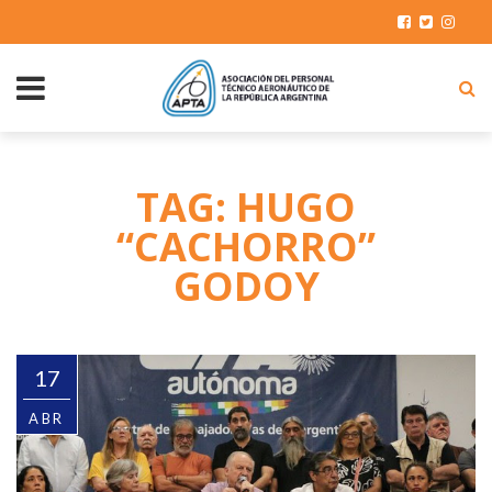
TAG: HUGO
“CACHORRO”
GODOY
17
ABR