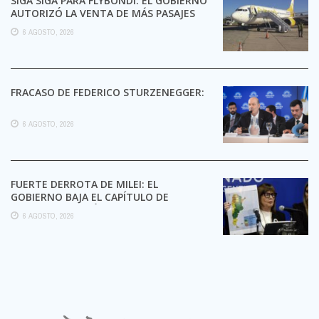
SIGA SIGA PARA FLYBONDI: EL GOBIERNO
AUTORIZÓ LA VENTA DE MÁS PASAJES
6 AGOSTO, 2026
FRACASO DE FEDERICO STURZENEGGER:
6 AGOSTO, 2026
FUERTE DERROTA DE MILEI: EL
GOBIERNO BAJA EL CAPÍTULO DE
EXTRANJERIZACIÓN DE TIERRAS
6 AGOSTO, 2026