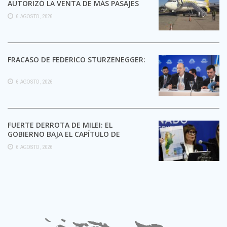
AUTORIZÓ LA VENTA DE MÁS PASAJES
6 AGOSTO, 2026
FRACASO DE FEDERICO STURZENEGGER:
6 AGOSTO, 2026
FUERTE DERROTA DE MILEI: EL
GOBIERNO BAJA EL CAPÍTULO DE
EXTRANJERIZACIÓN DE TIERRAS
6 AGOSTO, 2026