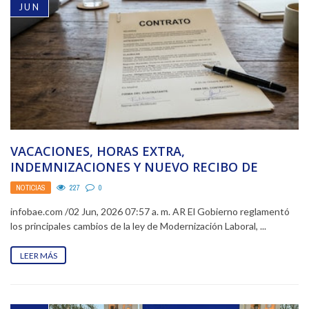
JUN
VACACIONES, HORAS EXTRA,
INDEMNIZACIONES Y NUEVO RECIBO DE
SUELDOS: QUÉ CAMBIOS DISPUSO LA
NOTICIAS
227
0
REFORMA LABORAL
infobae.com /02 Jun, 2026 07:57 a. m. AR El Gobierno reglamentó
los principales cambios de la ley de Modernización Laboral, ...
LEER MÁS