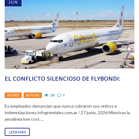
JUN
EL CONFLICTO SILENCIOSO DE FLYBONDI:
INTERÉS
,
NOTICIAS
186
0
Ex empleados denuncian que nunca cobraron sus retiros e
indemnizaciones infogremiales.com.ar / 27 junio, 2026 Mientras la
aerolínea low cost ...
LEER MÁS