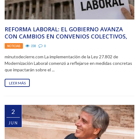
REFORMA LABORAL: EL GOBIERNO AVANZA
CON CAMBIOS EN CONVENIOS COLECTIVOS,
SINDICATOS E INDEMNIZACIONES
NOTICIAS
238
0
minutodecierre.com La implementación de la Ley 27.802 de
Modernización Laboral comenzó a reflejarse en medidas concretas
que impactarán sobre el ...
LEER MÁS
2
JUN