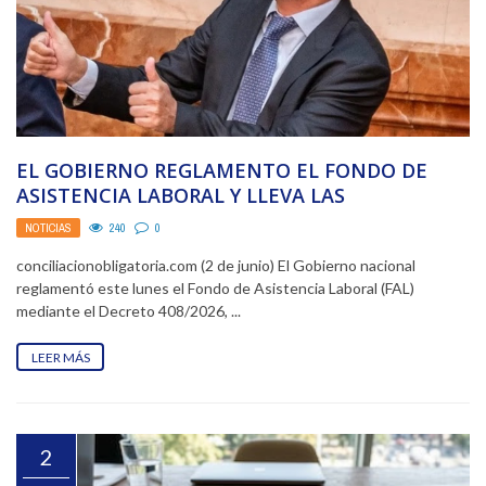
EL GOBIERNO REGLAMENTO EL FONDO DE
ASISTENCIA LABORAL Y LLEVA LAS
INDEMNIZACIONES AL MERCADO FINANCIERO
NOTICIAS
240
0
conciliacionobligatoria.com (2 de junio) El Gobierno nacional
reglamentó este lunes el Fondo de Asistencia Laboral (FAL)
mediante el Decreto 408/2026, ...
LEER MÁS
2