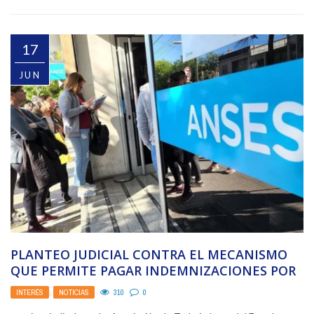
17
JUN
PLANTEO JUDICIAL CONTRA EL MECANISMO
QUE PERMITE PAGAR INDEMNIZACIONES POR
DESPIDO CON PLATA DE JUBILACIONES
INTERÉS
,
NOTICIAS
310
0