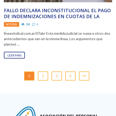
FALLO DECLARA INCONSTITUCIONAL EL PAGO
DE INDEMNIZACIONES EN CUOTAS DE LA
REFORMA LABORAL
NOTICIAS
388
0
lineasindical.com.ar/07abr Esta medida judicial se suma a otros dos
antecedentes que van en la misma línea. Los argumentos que
planteó ...
LEER MÁS
1
2
3
4