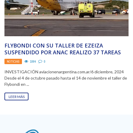
FLYBONDI CON SU TALLER DE EZEIZA
SUSPENDIDO POR ANAC REALIZO 37 TAREAS
DE MANTENIMIENTO EN ...
NOTICIAS
1064
0
INVESTIGACIÓN aviacionenargentina.com.ar/6 diciembre, 2024
Desde el 4 de octubre pasado hasta el 14 de noviembre el taller de
Flybondi en ...
LEER MÁS