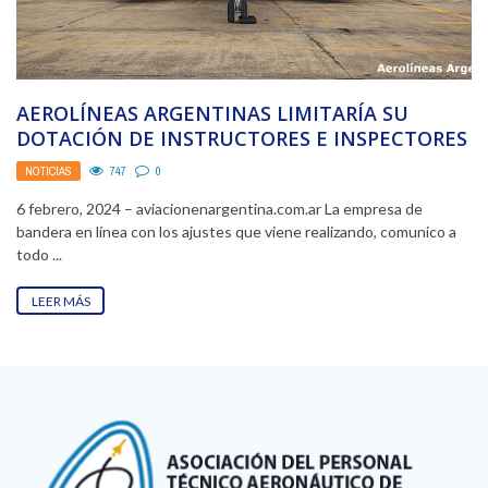
AEROLÍNEAS ARGENTINAS LIMITARÍA SU
DOTACIÓN DE INSTRUCTORES E INSPECTORES
DE VUELO. EN LÍNEA CON EL ...
NOTICIAS
747
0
6 febrero, 2024 – aviacionenargentina.com.ar La empresa de
bandera en línea con los ajustes que viene realizando, comunico a
todo ...
LEER MÁS