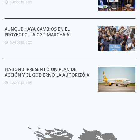
5 AGOSTO, 2026
AUNQUE HAYA CAMBIOS EN EL
PROYECTO, LA CGT MARCHA AL
CONGRESO CONTRA LA LEY DE ...
5 AGOSTO, 2026
FLYBONDI PRESENTÓ UN PLAN DE
ACCIÓN Y EL GOBIERNO LA AUTORIZÓ A
SEGUIR OPERANDO
5 AGOSTO, 2026