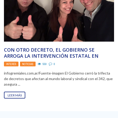
CON OTRO DECRETO, EL GOBIERNO SE
ARROGA LA INTERVENCIÓN ESTATAL EN
SINDICATOS PARA CASOS QUE ...
INTERÉS
,
NOTICIAS
559
0
infogremiales.com.ar/Fuente-imagen El Gobierno cerró la trifecta
de decretos que afectan al mundo laboral y sindical con el 342, que
asegura ...
LEER MÁS