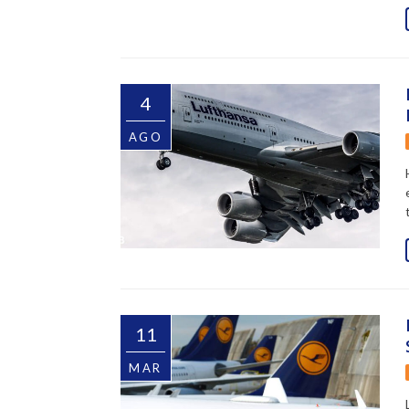
4
AGO
11
MAR