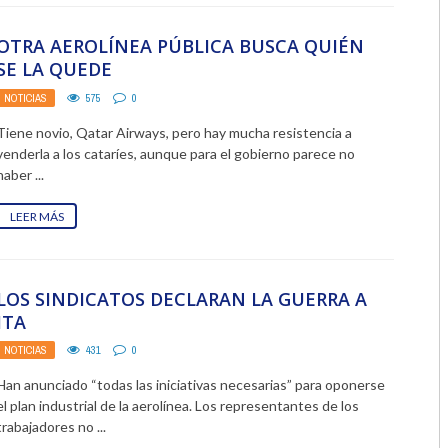
2018
OTRA AEROLÍNEA PÚBLICA BUSCA QUIÉN
SE LA QUEDE
2017
NOTICIAS
575
0
2016
Tiene novio, Qatar Airways, pero hay mucha resistencia a
venderla a los cataríes, aunque para el gobierno parece no
2015
haber ...
2014
LEER MÁS
2013
2012
LOS SINDICATOS DECLARAN LA GUERRA A
ITA
2011
NOTICIAS
431
0
2010
Han anunciado “todas las iniciativas necesarias” para oponerse
2009
el plan industrial de la aerolínea. Los representantes de los
trabajadores no ...