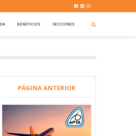
SA
BENEFICIOS
SECCIONES
O.S.P.T.A
NOTICIAS
COMISIÓN
HISTORIAS DE LUCHA
027
CAPACITACIÓN
PRENSA
DOCUMENTOS
SEGURIDAD AÉREA
PÁGINA ANTERIOR
SEGURO DE SEPELIOS
TURISMO Y RECREACIÓN
VIDEOS