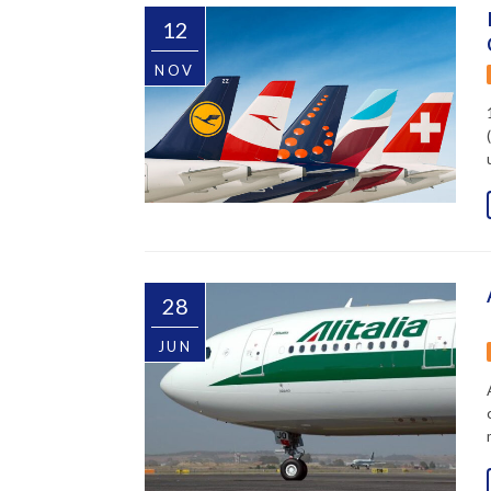
12
NOV
28
JUN