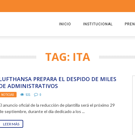
INICIO
INSTITUCIONAL
PREN
QUIENES SOMOS
2026
TAG: ITA
ESTATUTO
2025
COMISIÓN DIRECTIVA 2023-2
2024
LUFTHANSA PREPARA EL DESPIDO DE MILES
RICARDO CIRIELLI
2023
DE ADMINISTRATIVOS
NOTICIAS
531
0
2022
El anuncio oficial de la reducción de plantilla será el próximo 29
2021
de septiembre, durante el día dedicado a los ...
2020
LEER MÁS
2019