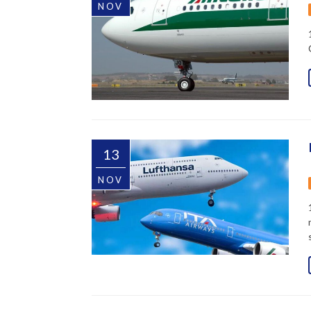
NOV
13
NOV