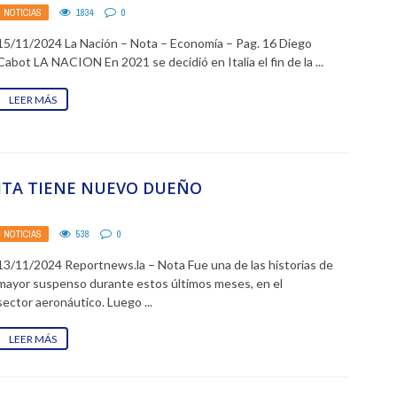
NOTICIAS
1834
0
15/11/2024 La Nación – Nota – Economía – Pag. 16 Diego
Cabot LA NACION En 2021 se decidió en Italia el fin de la ...
LEER MÁS
ITA TIENE NUEVO DUEÑO
NOTICIAS
538
0
13/11/2024 Reportnews.la – Nota Fue una de las historias de
mayor suspenso durante estos últimos meses, en el
sector aeronáutico. Luego ...
LEER MÁS