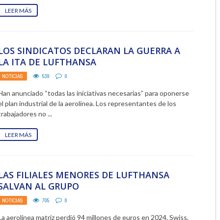
LEER MÁS
LOS SINDICATOS DECLARAN LA GUERRA A
LA ITA DE LUFTHANSA
NOTICIAS
539
0
Han anunciado “todas las iniciativas necesarias” para oponerse
el plan industrial de la aerolínea. Los representantes de los
trabajadores no ...
LEER MÁS
LAS FILIALES MENORES DE LUFTHANSA
SALVAN AL GRUPO
NOTICIAS
705
0
La aerolínea matriz perdió 94 millones de euros en 2024. Swiss,