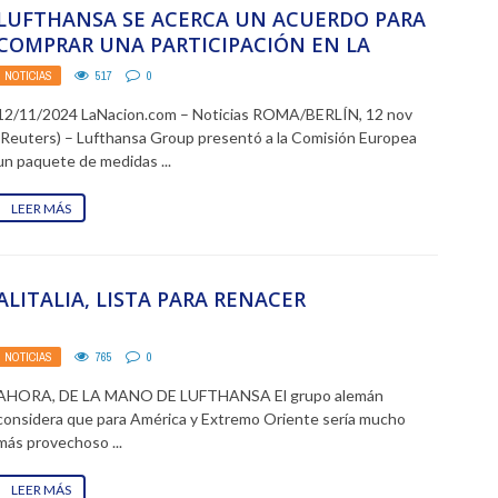
LUFTHANSA SE ACERCA UN ACUERDO PARA
COMPRAR UNA PARTICIPACIÓN EN LA
ITALIANA ITA
NOTICIAS
517
0
12/11/2024 LaNacion.com – Noticias ROMA/BERLÍN, 12 nov
(Reuters) – Lufthansa Group presentó a la Comisión Europea
un paquete de medidas ...
LEER MÁS
ALITALIA, LISTA PARA RENACER
NOTICIAS
765
0
AHORA, DE LA MANO DE LUFTHANSA El grupo alemán
considera que para América y Extremo Oriente sería mucho
más provechoso ...
LEER MÁS