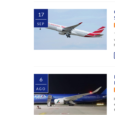
17
SEP
6
AGO