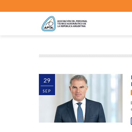
29
SEP