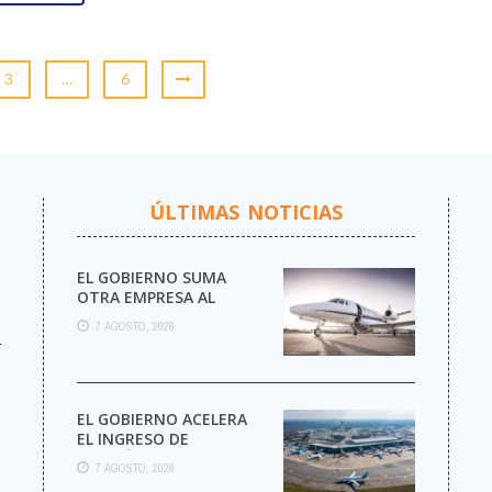
3
…
6
ÚLTIMAS NOTICIAS
EL GOBIERNO SUMA
OTRA EMPRESA AL
NEGOCIO DE LOS VUELOS
7 AGOSTO, 2026
PRIVADOS
r
EL GOBIERNO ACELERA
EL INGRESO DE
AEROLÍNEAS
7 AGOSTO, 2026
EXTRANJERAS CON