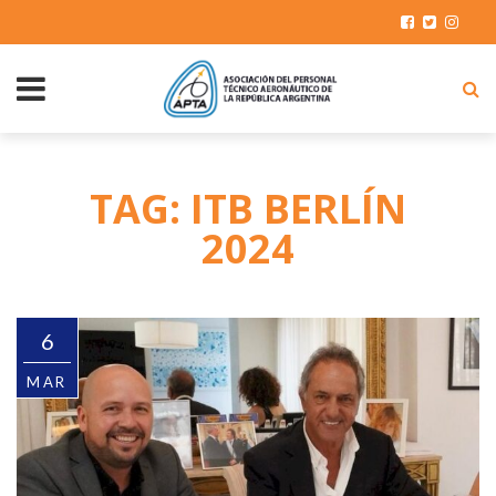
TAG: ITB BERLÍN
2024
6
MAR