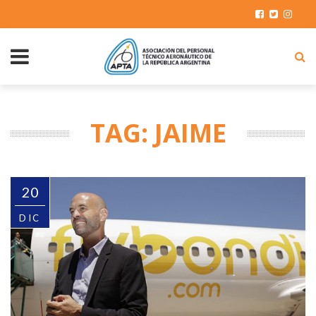
TAG: JAIME
20
DIC