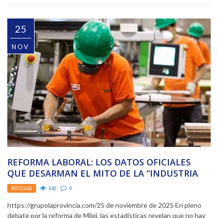
25
NOV
REFORMA LABORAL: LOS DATOS OFICIALES
QUE DESARMAN EL MITO DE LA “INDUSTRIA
DEL JUICIO”
NOTICIAS
542
0
https://grupolaprovincia.com/25 de noviembre de 2025 En pleno
debate por la reforma de Milei, las estadísticas revelan que no hay