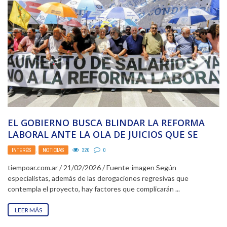
EL GOBIERNO BUSCA BLINDAR LA REFORMA
LABORAL ANTE LA OLA DE JUICIOS QUE SE
VIENE
INTERÉS
,
NOTICIAS
320
0
tiempoar.com.ar / 21/02/2026 / Fuente-imagen Según
especialistas, además de las derogaciones regresivas que
contempla el proyecto, hay factores que complicarán ...
LEER MÁS