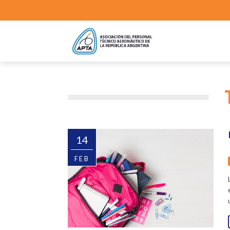
14
FEB