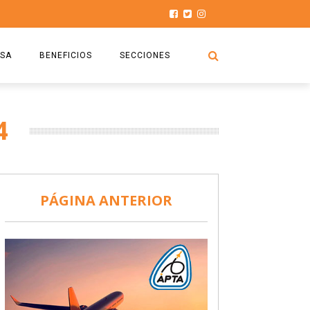
SA
BENEFICIOS
SECCIONES
O.S.P.T.A
NOTICIAS
4
COMISIÓN
HISTORIAS DE LUCHA
027
CAPACITACIÓN
PRENSA
DOCUMENTOS
SEGURIDAD AÉREA
PÁGINA ANTERIOR
SEGURO DE SEPELIOS
TURISMO Y RECREACIÓN
VIDEOS