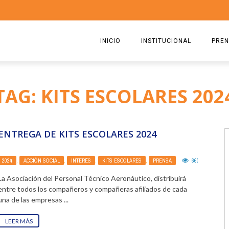
INICIO
INSTITUCIONAL
PREN
QUIENES SOMOS
2026
TAG: KITS ESCOLARES 202
ESTATUTO
2025
COMISIÓN DIRECTIVA 2023-2
2024
ENTREGA DE KITS ESCOLARES 2024
RICARDO CIRIELLI
2023
2024
,
ACCIÓN SOCIAL
,
INTERÉS
,
KITS ESCOLARES
,
PRENSA
6603
0
2022
La Asociación del Personal Técnico Aeronáutico, distribuirá
2021
entre todos los compañeros y compañeras afiliados de cada
una de las empresas ...
2020
LEER MÁS
2019