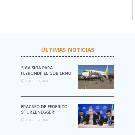
ÚLTIMAS NOTICIAS
SIGA SIGA PARA
FLYBONDI: EL GOBIERNO
AUTORIZÓ LA VENTA DE
6 AGOSTO, 2026
MÁS PASAJES
r
FRACASO DE FEDERICO
STURZENEGGER:
6 AGOSTO, 2026