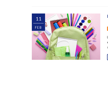
11
FEB