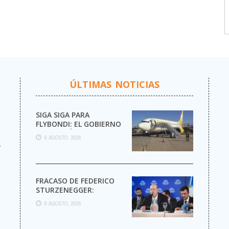
ÚLTIMAS NOTICIAS
SIGA SIGA PARA
FLYBONDI: EL GOBIERNO
AUTORIZÓ LA VENTA DE
6 AGOSTO, 2026
MÁS PASAJES
r
FRACASO DE FEDERICO
STURZENEGGER:
6 AGOSTO, 2026