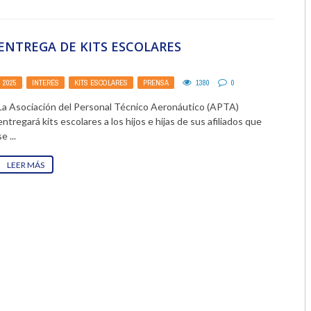
2018
ENTREGA DE KITS ESCOLARES
2017
2016
2025
,
INTERÉS
,
KITS ESCOLARES
,
PRENSA
1380
0
La Asociación del Personal Técnico Aeronáutico (APTA)
2015
entregará kits escolares a los hijos e hijas de sus afiliados que
se ...
2014
LEER MÁS
2013
2012
2011
2010
2009