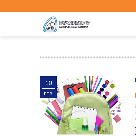
10
FEB