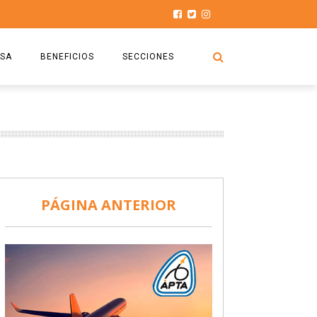
SA
BENEFICIOS
SECCIONES
O.S.P.T.A
NOTICIAS
COMISIÓN
HISTORIAS DE LUCHA
027
CAPACITACIÓN
PRENSA
DOCUMENTOS
SEGURIDAD AÉREA
PÁGINA ANTERIOR
SEGURO DE SEPELIOS
TURISMO Y RECREACIÓN
VIDEOS