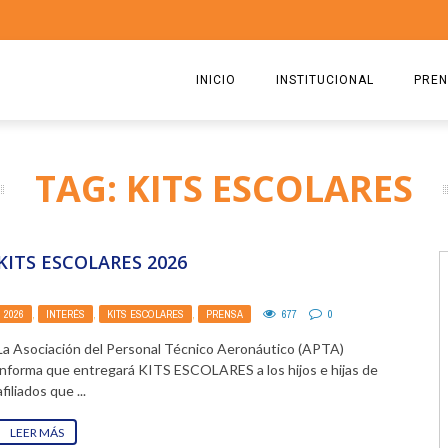
INICIO
INSTITUCIONAL
PREN
QUIENES SOMOS
2026
TAG: KITS ESCOLARES
ESTATUTO
2025
COMISIÓN DIRECTIVA 2023-2
2024
KITS ESCOLARES 2026
RICARDO CIRIELLI
2023
2026
,
INTERÉS
,
KITS ESCOLARES
,
PRENSA
677
0
2022
La Asociación del Personal Técnico Aeronáutico (APTA)
2021
informa que entregará KITS ESCOLARES a los hijos e hijas de
afiliados que ...
2020
LEER MÁS
2019