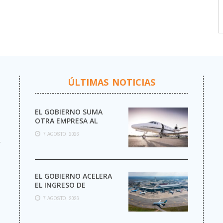
ÚLTIMAS NOTICIAS
EL GOBIERNO SUMA
OTRA EMPRESA AL
NEGOCIO DE LOS VUELOS
7 AGOSTO, 2026
PRIVADOS
r
EL GOBIERNO ACELERA
EL INGRESO DE
AEROLÍNEAS
7 AGOSTO, 2026
EXTRANJERAS CON
MENOS TRÁMITES