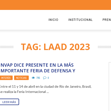
INICIO
INSTITUCIONAL
PREN
QUIENES SOMOS
2026
TAG: LAAD 2023
ESTATUTO
2025
COMISIÓN DIRECTIVA 2023-2
2024
INVAP DICE PRESENTE EN LA MÁS
RICARDO CIRIELLI
2023
IMPORTANTE FERIA DE DEFENSA Y
SEGURIDAD DE LATINOAMÉRICA
INTERÉS
,
NOTICIAS
795
0
2022
Entre el 11 y 14 de abril en la ciudad de Río de Janeiro, Brasil,
2021
se realiza la Feria Internacional ...
2020
LEER MÁS
2019