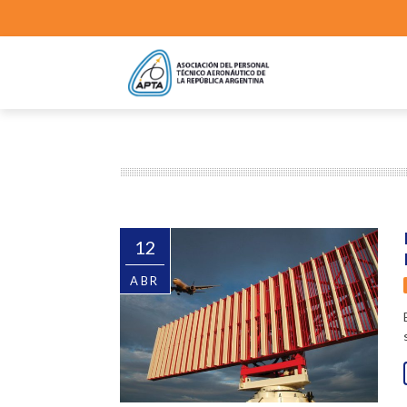
12
ABR