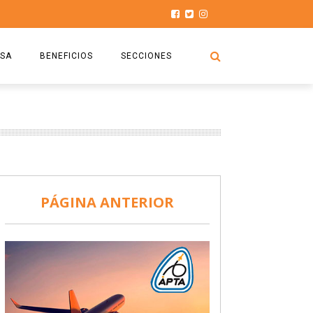
SA
BENEFICIOS
SECCIONES
O.S.P.T.A
NOTICIAS
COMISIÓN
HISTORIAS DE LUCHA
027
CAPACITACIÓN
PRENSA
DOCUMENTOS
SEGURIDAD AÉREA
PÁGINA ANTERIOR
SEGURO DE SEPELIOS
TURISMO Y RECREACIÓN
VIDEOS