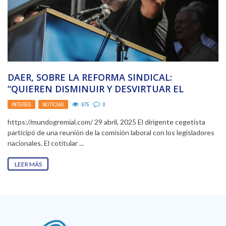
DAER, SOBRE LA REFORMA SINDICAL:
“QUIEREN DISMINUIR Y DESVIRTUAR EL
EQUILIBRIO ENTRE TRABAJADORES Y
INTERÉS
,
NOTICIAS
675
0
EMPRESARIOS”
https://mundogremial.com/ 29 abril, 2025 El dirigente cegetista
participó de una reunión de la comisión laboral con los legisladores
nacionales. El cotitular ...
LEER MÁS