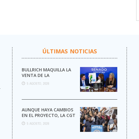
ÚLTIMAS NOTICIAS
BULLRICH MAQUILLA LA
VENTA DE LA
ARGENTINA
5 AGOSTO, 2026
r
AUNQUE HAYA CAMBIOS
EN EL PROYECTO, LA CGT
MARCHA AL CONGRESO
5 AGOSTO, 2026
CONTRA LA LEY DE ...