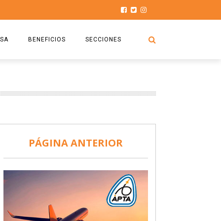
SA
BENEFICIOS
SECCIONES
O.S.P.T.A
NOTICIAS
COMISIÓN
HISTORIAS DE LUCHA
027
CAPACITACIÓN
PRENSA
DOCUMENTOS
SEGURIDAD AÉREA
PÁGINA ANTERIOR
SEGURO DE SEPELIOS
TURISMO Y RECREACIÓN
VIDEOS