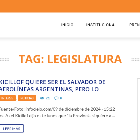
INICIO
INSTITUCIONAL
PREN
QUIENES SOMOS
2026
TAG: LEGISLATURA
ESTATUTO
2025
COMISIÓN DIRECTIVA 2023-2
2024
KICILLOF QUIERE SER EL SALVADOR DE
RICARDO CIRIELLI
2023
AEROLÍNEAS ARGENTINAS, PERO LO
CRUZARON CON IOMA
INTERÉS
,
NOTICIAS
725
0
2022
Fuente/Foto: infocielo.com/09 de diciembre de 2024 · 15:22
2021
hs. Axel Kicillof dijo este lunes que “la Provincia sí quiere a ...
2020
LEER MÁS
2019