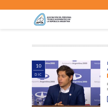
10
DIC