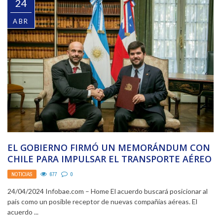
24
ABR
EL GOBIERNO FIRMÓ UN MEMORÁNDUM CON
CHILE PARA IMPULSAR EL TRANSPORTE AÉREO
Y LA CONECTIVIDAD ...
NOTICIAS
677
0
24/04/2024 Infobae.com – Home El acuerdo buscará posicionar al
país como un posible receptor de nuevas compañías aéreas. El
acuerdo ...