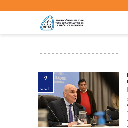
9
OCT