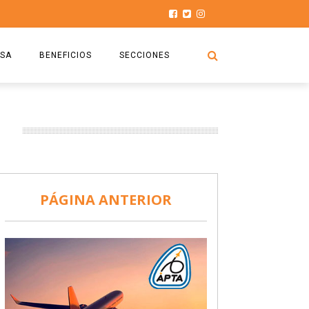
SA
BENEFICIOS
SECCIONES
O.S.P.T.A
NOTICIAS
N
COMISIÓN
HISTORIAS DE LUCHA
027
CAPACITACIÓN
PRENSA
DOCUMENTOS
SEGURIDAD AÉREA
PÁGINA ANTERIOR
SEGURO DE SEPELIOS
TURISMO Y RECREACIÓN
VIDEOS