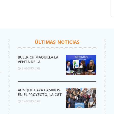
ÚLTIMAS NOTICIAS
BULLRICH MAQUILLA LA
VENTA DE LA
ARGENTINA
5 AGOSTO, 2026
r
AUNQUE HAYA CAMBIOS
EN EL PROYECTO, LA CGT
MARCHA AL CONGRESO
5 AGOSTO, 2026
CONTRA LA LEY DE ...