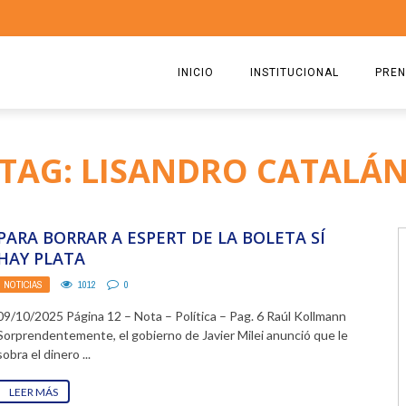
INICIO
INSTITUCIONAL
PREN
QUIENES SOMOS
2026
TAG: LISANDRO CATALÁ
ESTATUTO
2025
COMISIÓN DIRECTIVA 2023-2
2024
PARA BORRAR A ESPERT DE LA BOLETA SÍ
RICARDO CIRIELLI
2023
HAY PLATA
NOTICIAS
1012
0
2022
09/10/2025 Página 12 – Nota – Política – Pag. 6 Raúl Kollmann
2021
Sorprendentemente, el gobierno de Javier Milei anunció que le
sobra el dinero ...
2020
LEER MÁS
2019