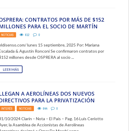
2018
OSPRERA: CONTRATOS POR MÁS DE $152
2017
MILLONES PARA EL SOCIO DE MARTÍN
MENEM Y VISITAS ...
2016
NOTICIAS
612
0
eldisenso.com/ lunes 15 septiembre, 2025 Por: Mariana
2015
Escalada & Agustín Ronconi Se confirmaron contratos por
$152 millones desde OSPRERA al socio ...
2014
LEER MÁS
2013
2012
LLEGAN A AEROLÍNEAS DOS NUEVOS
2011
DIRECTIVOS PARA LA PRIVATIZACIÓN
2010
INTERÉS
,
NOTICIAS
644
0
2009
31/10/2024 Clarín – Nota – El País – Pag. 16 Luis Ceriotto
Ayer, la Asamblea de Accionistas de Aerolíneas
Argentinas designó a Omar De Marchi como ...