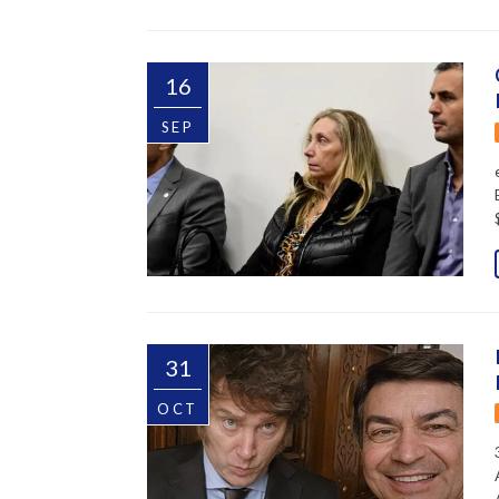
16
SEP
31
OCT