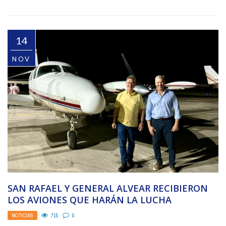
14
NOV
SAN RAFAEL Y GENERAL ALVEAR RECIBIERON
LOS AVIONES QUE HARÁN LA LUCHA
ANTIGRANIZO EN EL ...
NOTICIAS
715
0