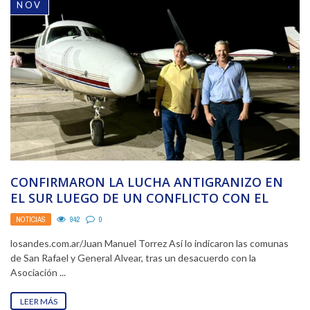
NOV
CONFIRMARON LA LUCHA ANTIGRANIZO EN
EL SUR LUEGO DE UN CONFLICTO CON EL
GREMIO AERONÁUTICO
NOTICIAS
942
0
losandes.com.ar/Juan Manuel Torrez Así lo indicaron las comunas
de San Rafael y General Alvear, tras un desacuerdo con la
Asociación ...
LEER MÁS