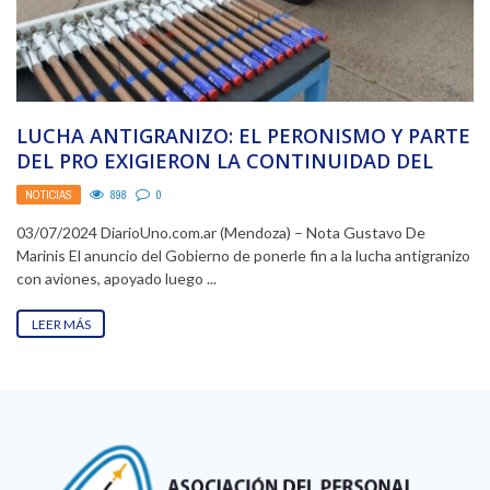
LUCHA ANTIGRANIZO: EL PERONISMO Y PARTE
DEL PRO EXIGIERON LA CONTINUIDAD DEL
SISTEMA CON AVIONES
NOTICIAS
898
0
03/07/2024 DiarioUno.com.ar (Mendoza) – Nota Gustavo De
Marinis El anuncio del Gobierno de ponerle fin a la lucha antigranizo
con aviones, apoyado luego ...
LEER MÁS