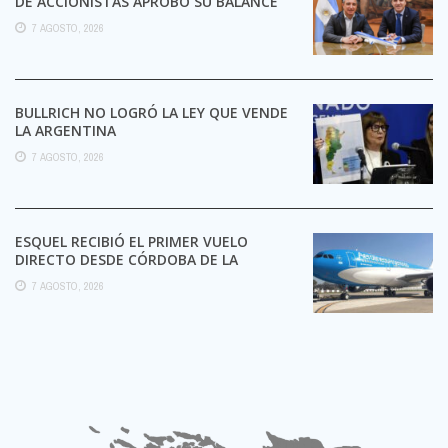
DE ACCIONISTAS APROBÓ SU BALANCE
2025 CON UNA GANANCIA DE 238.000.000
7 AGOSTO, 2026
...
BULLRICH NO LOGRÓ LA LEY QUE VENDE
LA ARGENTINA
7 AGOSTO, 2026
ESQUEL RECIBIÓ EL PRIMER VUELO
DIRECTO DESDE CÓRDOBA DE LA
TEMPORADA DE INVIERNO 2026
7 AGOSTO, 2026