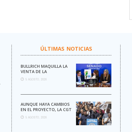
ÚLTIMAS NOTICIAS
BULLRICH MAQUILLA LA
VENTA DE LA
ARGENTINA
5 AGOSTO, 2026
r
AUNQUE HAYA CAMBIOS
EN EL PROYECTO, LA CGT
MARCHA AL CONGRESO
5 AGOSTO, 2026
CONTRA LA LEY DE ...