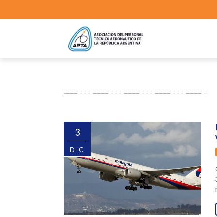
3
DIC