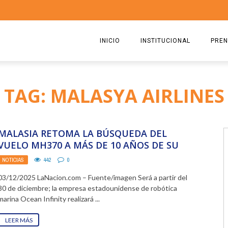
INICIO
INSTITUCIONAL
PREN
QUIENES SOMOS
2026
TAG: MALASYA AIRLINES
ESTATUTO
2025
COMISIÓN DIRECTIVA 2023-2
2024
MALASIA RETOMA LA BÚSQUEDA DEL
RICARDO CIRIELLI
2023
VUELO MH370 A MÁS DE 10 AÑOS DE SU
DESAPARICIÓN
NOTICIAS
442
0
2022
03/12/2025 LaNacion.com – Fuente/imagen Será a partir del
2021
30 de diciembre; la empresa estadounidense de robótica
marina Ocean Infinity realizará ...
2020
LEER MÁS
2019