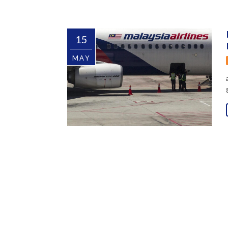
15
MAY