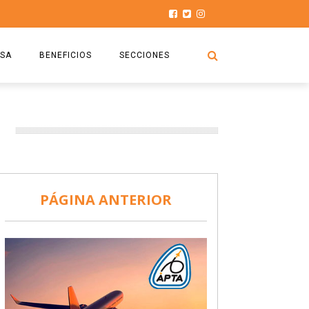
SA
BENEFICIOS
SECCIONES
O.S.P.T.A
NOTICIAS
COMISIÓN
HISTORIAS DE LUCHA
027
CAPACITACIÓN
PRENSA
DOCUMENTOS
SEGURIDAD AÉREA
PÁGINA ANTERIOR
SEGURO DE SEPELIOS
TURISMO Y RECREACIÓN
VIDEOS