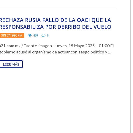
2018
RECHAZA RUSIA FALLO DE LA OACI QUE LA
2017
RESPONSABILIZA POR DERRIBO DEL VUELO
MH17
2016
SIN CATEGORÍA
460
0
a21.com.mx / Fuente-imagen Jueves, 15 Mayo 2025 – 01:00 El
2015
gobierno acusó al organismo de actuar con sesgo político y ...
2014
LEER MÁS
2013
2012
2011
2010
2009