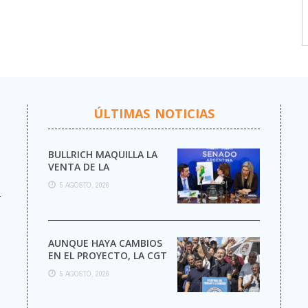
ÚLTIMAS NOTICIAS
BULLRICH MAQUILLA LA
VENTA DE LA
ARGENTINA
5 AGOSTO, 2026
r
AUNQUE HAYA CAMBIOS
EN EL PROYECTO, LA CGT
MARCHA AL CONGRESO
5 AGOSTO, 2026
CONTRA LA LEY DE ...