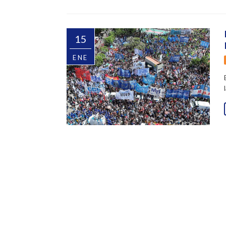
15
ENE