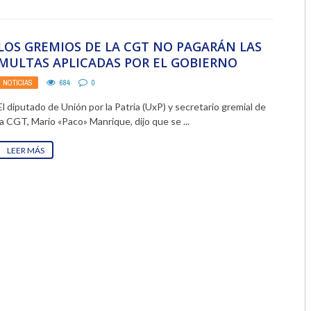
2018
LOS GREMIOS DE LA CGT NO PAGARÁN LAS
2017
MULTAS APLICADAS POR EL GOBIERNO
2016
NOTICIAS
684
0
El diputado de Unión por la Patria (UxP) y secretario gremial de
2015
la CGT, Mario «Paco» Manrique, dijo que se ...
2014
LEER MÁS
2013
2012
2011
2010
2009