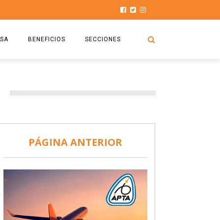
SA
BENEFICIOS
SECCIONES
O.S.P.T.A
NOTICIAS
COMISIÓN
HISTORIAS DE LUCHA
027
CAPACITACIÓN
PRENSA
DOCUMENTOS
SEGURIDAD AÉREA
PÁGINA ANTERIOR
SEGURO DE SEPELIOS
TURISMO Y RECREACIÓN
VIDEOS