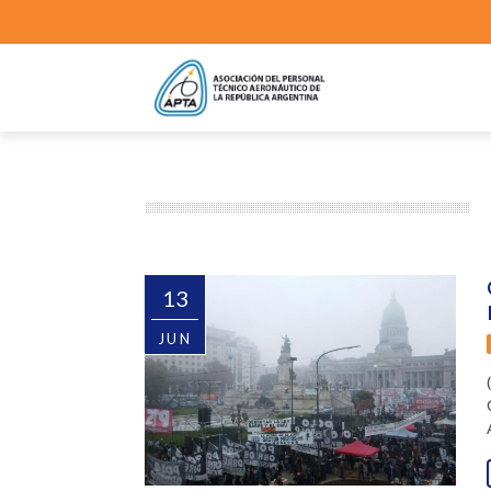
13
JUN