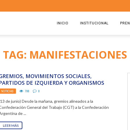
INICIO
INSTITUCIONAL
PREN
QUIENES SOMOS
2026
TAG: MANIFESTACIONES
ESTATUTO
2025
COMISIÓN DIRECTIVA 2023-2
2024
GREMIOS, MOVIMIENTOS SOCIALES,
RICARDO CIRIELLI
2023
PARTIDOS DE IZQUIERDA Y ORGANISMOS
DE DERECHOS HUMANOS FUERON
NOTICIAS
708
0
2022
REPRIMIDOS EN LA ...
(13 de junio) Desde la mañana, gremios alineados a la
2021
Confederación General del Trabajo (CGT) a la Confederación
Argentina de ...
2020
LEER MÁS
2019