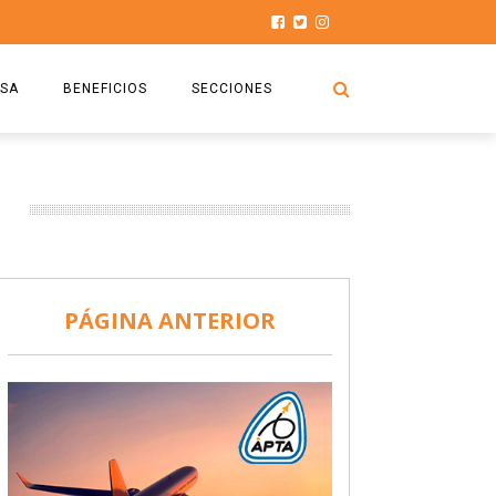
SA
BENEFICIOS
SECCIONES
O.S.P.T.A
NOTICIAS
COMISIÓN
HISTORIAS DE LUCHA
027
CAPACITACIÓN
PRENSA
DOCUMENTOS
SEGURIDAD AÉREA
PÁGINA ANTERIOR
SEGURO DE SEPELIOS
TURISMO Y RECREACIÓN
VIDEOS