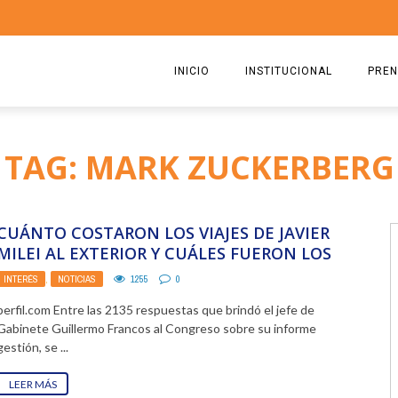
INICIO
INSTITUCIONAL
PREN
QUIENES SOMOS
2026
TAG: MARK ZUCKERBERG
ESTATUTO
2025
COMISIÓN DIRECTIVA 2023-2
2024
CUÁNTO COSTARON LOS VIAJES DE JAVIER
RICARDO CIRIELLI
2023
MILEI AL EXTERIOR Y CUÁLES FUERON LOS
REGALOS MÁS ...
INTERÉS
,
NOTICIAS
1255
0
2022
perfil.com Entre las 2135 respuestas que brindó el jefe de
2021
Gabinete Guillermo Francos al Congreso sobre su informe
gestión, se ...
2020
LEER MÁS
2019