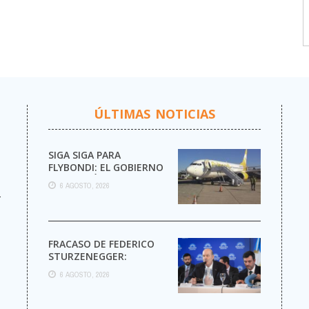
ÚLTIMAS NOTICIAS
SIGA SIGA PARA
FLYBONDI: EL GOBIERNO
AUTORIZÓ LA VENTA DE
6 AGOSTO, 2026
MÁS PASAJES
r
FRACASO DE FEDERICO
STURZENEGGER:
6 AGOSTO, 2026