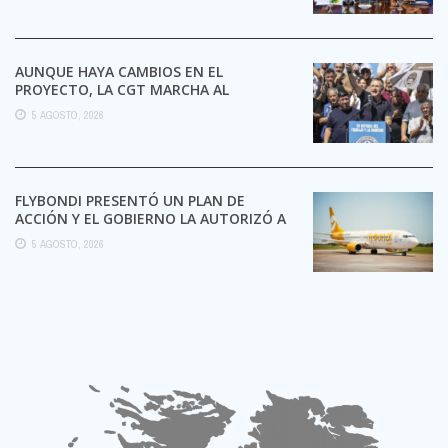
AUNQUE HAYA CAMBIOS EN EL
PROYECTO, LA CGT MARCHA AL
CONGRESO CONTRA LA LEY DE ...
5 AGOSTO, 2026
FLYBONDI PRESENTÓ UN PLAN DE
ACCIÓN Y EL GOBIERNO LA AUTORIZÓ A
SEGUIR OPERANDO
5 AGOSTO, 2026