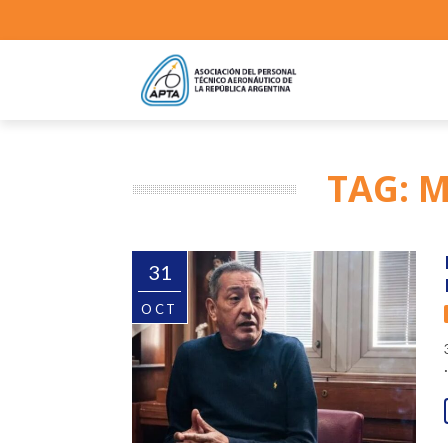
TAG: 
31
OCT