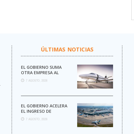
ÚLTIMAS NOTICIAS
EL GOBIERNO SUMA
OTRA EMPRESA AL
NEGOCIO DE LOS VUELOS
7 AGOSTO, 2026
PRIVADOS
r
EL GOBIERNO ACELERA
EL INGRESO DE
AEROLÍNEAS
7 AGOSTO, 2026
EXTRANJERAS CON
MENOS TRÁMITES