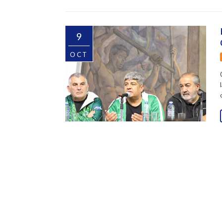
9
OCT