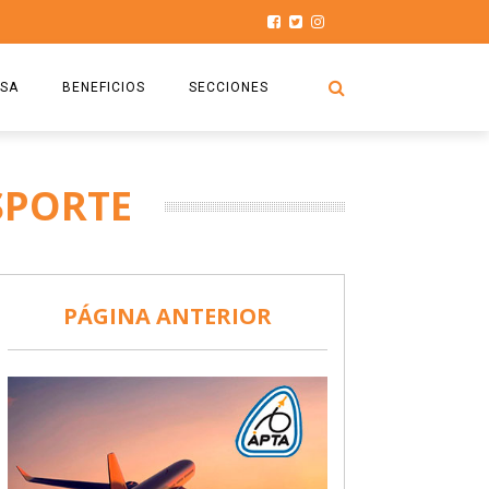
SA
BENEFICIOS
SECCIONES
O.S.P.T.A
NOTICIAS
SPORTE
COMISIÓN
HISTORIAS DE LUCHA
027
CAPACITACIÓN
PRENSA
DOCUMENTOS
SEGURIDAD AÉREA
PÁGINA ANTERIOR
SEGURO DE SEPELIOS
TURISMO Y RECREACIÓN
VIDEOS