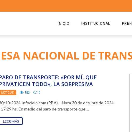
INICIO
INSTITUCIONAL
PREN
QUIENES SOMOS
2026
MESA NACIONAL DE TRAN
ESTATUTO
2025
COMISIÓN DIRECTIVA 2023-2
2024
PARO DE TRANSPORTE: «POR MÍ, QUE
RICARDO CIRIELLI
2023
PRIVATICEN TODO», LA SORPRESIVA
POSTURA DE UN LÍDER SINDICAL
NOTICIAS
582
0
2022
30/10/2024 Infocielo.com (PBA) – Nota 30 de octubre de 2024
2021
· 17:29 hs. En medio del paro de transporte que ...
2020
LEER MÁS
2019