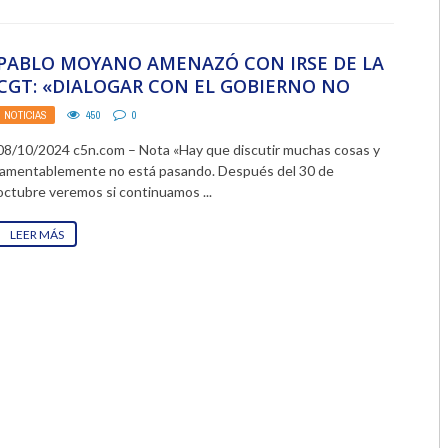
2018
PABLO MOYANO AMENAZÓ CON IRSE DE LA
2017
CGT: «DIALOGAR CON EL GOBIERNO NO
SIRVE PARA NADA, HAY ...
2016
NOTICIAS
450
0
08/10/2024 c5n.com – Nota «Hay que discutir muchas cosas y
2015
lamentablemente no está pasando. Después del 30 de
octubre veremos si continuamos ...
2014
LEER MÁS
2013
2012
2011
2010
2009