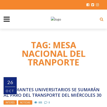
TAG: MESA
NACIONAL DEL
TRANPORTE
26
ESTUDIANTES UNIVERSITARIOS SE SUMARÁN
OCT
AL PARO DEL TRANSPORTE DEL MIÉRCOLES 30
INTERÉS
,
NOTICIAS
605
0