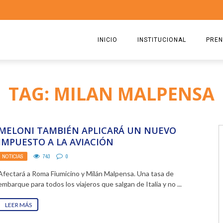
INICIO
INSTITUCIONAL
PREN
QUIENES SOMOS
2026
TAG: MILAN MALPENSA
ESTATUTO
2025
COMISIÓN DIRECTIVA 2023-2
2024
MELONI TAMBIÉN APLICARÁ UN NUEVO
RICARDO CIRIELLI
2023
IMPUESTO A LA AVIACIÓN
NOTICIAS
743
0
2022
Afectará a Roma Fiumicino y Milán Malpensa. Una tasa de
2021
embarque para todos los viajeros que salgan de Italia y no ...
2020
LEER MÁS
2019