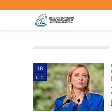
18
DIC