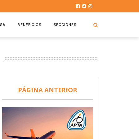
SA
BENEFICIOS
SECCIONES
O.S.P.T.A
NOTICIAS
COMISIÓN
HISTORIAS DE LUCHA
027
CAPACITACIÓN
PRENSA
DOCUMENTOS
SEGURIDAD AÉREA
PÁGINA ANTERIOR
SEGURO DE SEPELIOS
TURISMO Y RECREACIÓN
VIDEOS