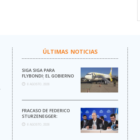
ÚLTIMAS NOTICIAS
SIGA SIGA PARA
FLYBONDI: EL GOBIERNO
AUTORIZÓ LA VENTA DE
6 AGOSTO, 2026
MÁS PASAJES
r
FRACASO DE FEDERICO
STURZENEGGER:
6 AGOSTO, 2026